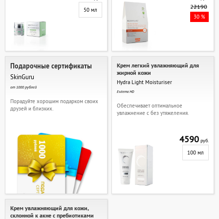
22190
50 мл
30 %
Подарочные сертификаты
Крем легкий увлажняющий для
жирной кожи
SkinGuru
Hydra Light Moisturiser
от 1000 рублей
Esderma MD
Порадуйте хорошим подарком своих
Обеспечивает оптимальное
друзей и близких.
увлажнение с без утяжеления.
4590
руб.
100 мл
Крем увлажняющий для кожи,
склонной к акне с пребиотиками