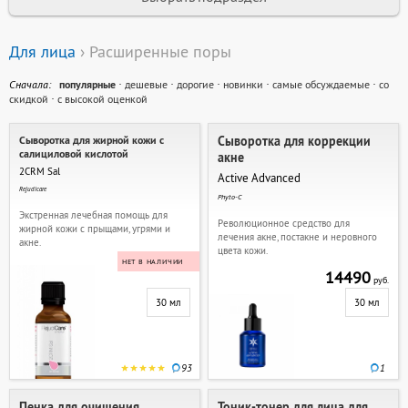
Для лица
› Расширенные поры
Cначала:
популярные
·
дешевые
·
дорогие
·
новинки
·
самые обсуждаемые
·
со
скидкой
·
с высокой оценкой
Сыворотка для жирной кожи с
Сыворотка для коррекции
салициловой кислотой
акне
2CRM Sal
Active Advanced
Rejudicare
Phyto-C
Экстренная лечебная помощь для
Революционное средство для
жирной кожи с прыщами, угрями и
лечения акне, постакне и неровного
акне.
цвета кожи.
НЕТ В НАЛИЧИИ
14490
руб.
30 мл
30 мл
93
1
Пенка для очищения,
Тоник-тонер для лица для