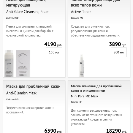
матирующая
всех типов кожи
Anti-Glare Cleansing Foam
Active Toner
Esderma MD
Esderma MD
Пенка для умывания с янтарной
Средство для сужения пор,
кислотой и цинком для борьбы с
регулирования pH кожи и
чрезмерной жирностью.
обеспечения ощущения свежести.
4190
3890
руб.
руб.
150 мл
200 мл
Маска для проблемной кожи
Маска тканевая для проблемной
кожи и очищения пор
Anti-Blemish Mask
Mini Pore MD Mask
Esderma MD
Esderma MD
Эффективная маска против акне и
Для сужения расширенных пор,
воспалений.
защиты от негативного воздействия
окружающей среды и снятия
усталости.
6590
18290
руб.
руб.