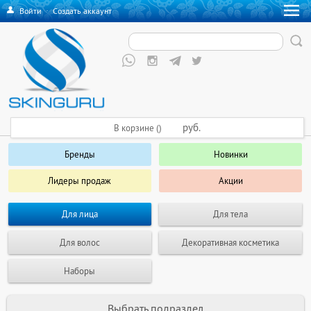
Войти
·
Создать аккаунт
руб.
В корзине ()
Бренды
Новинки
Лидеры продаж
Акции
Для лица
Для тела
Для волос
Декоративная косметика
Наборы
Выбрать подраздел