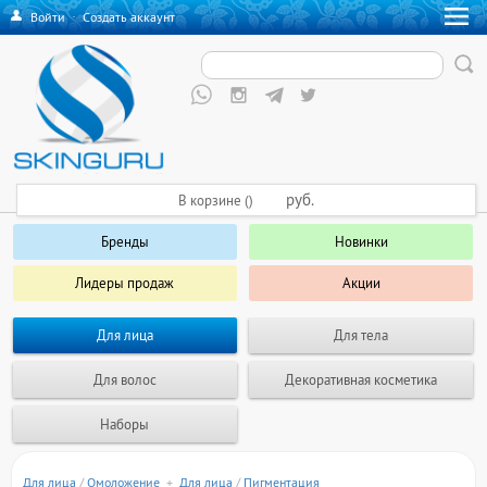
Войти
·
Создать аккаунт
руб.
В корзине ()
Бренды
Новинки
Лидеры продаж
Акции
Для лица
Для тела
Для волос
Декоративная косметика
Наборы
Для лица
/
Омоложение
+
Для лица
/
Пигментация