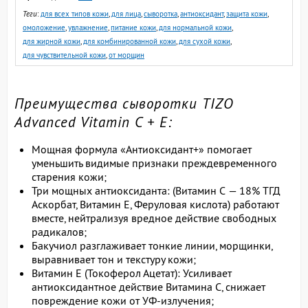
Теги
:
для всех типов кожи
,
для лица
,
сыворотка
,
антиоксидант
,
защита кожи
,
омоложение
,
увлажнение
,
питание кожи
,
для нормальной кожи
,
для жирной кожи
,
для комбинированной кожи
,
для сухой кожи
,
для чувствительной кожи
,
от морщин
Преимущества сыворотки TIZO
Advanced Vitamin C + E:
Мощная формула «Антиоксидант+» помогает
уменьшить видимые признаки преждевременного
старения кожи;
Три мощных антиоксиданта: (Витамин C — 18% ТГД
Аскорбат, Витамин Е, Феруловая кислота) работают
вместе, нейтрализуя вредное действие свободных
радикалов;
Бакучиол разглаживает тонкие линии, морщинки,
выравнивает тон и текстуру кожи;
Витамин Е (Токоферол Ацетат): Усиливает
антиоксидантное действие Витамина С, снижает
повреждение кожи от УФ-излучения;