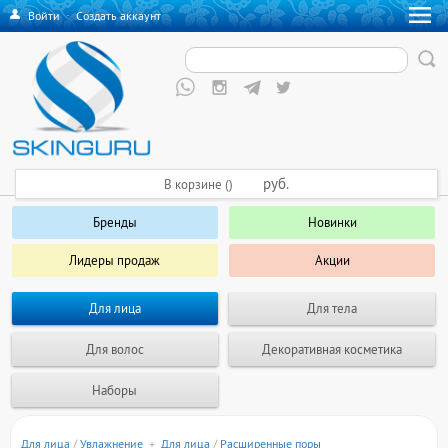
Войти
·
Создать аккаунт
руб.
В корзине ()
Бренды
Новинки
Лидеры продаж
Акции
Для лица
Для тела
Для волос
Декоративная косметика
Наборы
Для лица
/
Увлажнение
+
Для лица
/
Расширенные поры