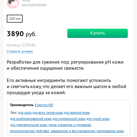
Хочу
консультацию
200 мл
3890
Купить
руб.
Артикул: ES9446
Стоимость доставки
Разработан для сужения пор, регулирования pH кожи
и обеспечения ощущения свежести.
Его активные ингредиенты помогают успокоить
и смягчить кожу, что делает его важным шагом в любой
процедуре ухода за кожей.
Производитель
:
Esderma MD
Теги
:
для лица
,
для всех типов кожи
,
для жирной кожи
,
для комбинированной кожи
,
для нормальной кожи
,
для сухой кожи
,
для чувствительной кожи
,
тоник
,
очищение и демакияж
,
антисептическое действие
,
заживление и восстановление
,
матирование кожи