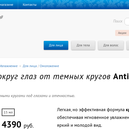
магазине
Контакты
Поиск
Акции
Для лица
Для тела
Для волос
Увлажнение
+
Для лица
/
Омоложение
округ глаз от темных кругов
Anti
мными кругами под глазами и отечностью.
Легкая, но эффективная формула
к
15 мл
обеспечивая мгновенное увлажнен
4390
руб.
яркий и молодой вид.