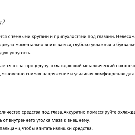
т?
ся с темными кругами и припухлостями под глазами.
Невесом
мула моментально впитывается, глубоко увлажняя и букваль
дую упругость.
ается в спа-процедуру: охлаждающий металлический наконеч
, мгновенно снимая напряжение и усиливая лимфодренаж для
личество средства под глаза. Аккуратно помассируйте охлаж
 от внутреннего уголка глаза к внешнему.
пальцами, чтобы впитать излишки средства.