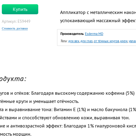
Купить
Аппликатор с металлическим нако
успокаивающий массажный эффект
Артикул: ES9449
Стоимость доставки
Производитель
:
Esderma MD
Теги
:
для век
,
для глаз
,
от тёмных кругов
,
крем
,
увла
одукта:
гов и отёков: Благодаря высокому содержанию кофеина (5%) и
тёмные круги и уменьшает отёчность.
а и выравнивание тона: Витамин Е (1%) и масло бакучиола (1
йствами и способствуют обновлению кожи, выравнивая тон.
е и антивозрастной эффект: Благодаря 1% гиалуроновой кисл
имость морщин.