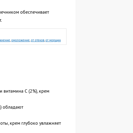
нечником обеспечивает
.
жнение
,
омоложение
,
от отеков
,
от морщин
 витамина С (2%), крем
%) обладают
оты, крем глубоко увлажняет