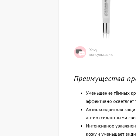
Хочу
консультацию
Преимущества пр
Уменьшение тёмных кру
эффективно осветляет 
Антиоксидантная защит
антиоксидантными сво
Интенсивное увлажнени
кожу и уменьшает вид