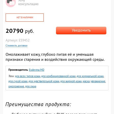
Хочу
консультацию
НЕТ В НАЛИЧИИ
20790
Уведомить
руб.
Артикул: ES9452
Стоимость доставки
Омолаживает кожу, глубоко питая её и уменьшая
признаки старения и воздействия окружающей среды.
Производитель
:
Esderma MD
Теги
:
для всех типов кожи
,
для комбинированной кожи
,
для нормальной кожи
,
для сухой кожи
,
для чувствительной кожи
,
для жирной кожи
,
маска
,
увлажнение
,
омоложение
,
для лица
Преимущества продукта: