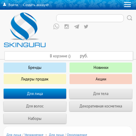
Войти
·
Создать аккаунт
руб.
В корзине ()
Бренды
Новинки
Лидеры продаж
Акции
Для лица
Для тела
Для волос
Декоративная косметика
Наборы
Для лица
/
Увлажнение
+
Для лица
/
Омоложение