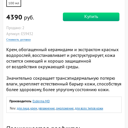
100 мл
4390
Купить
руб.
Продано: 2
Артикул: ES9432
Стоимость доставки
Крем, обогащенный керамидами и экстрактом красных
водорослей, восстанавливает и реструктурирует, кожа
остается сияющей и хорошо защищенной
от воздействия окружающей среды.
Значительно сокращает трансэпидермальную потерю
влаги, укрепляет естественный барьер кожи, способствуя
более здоровому, более упругому состоянию кожи.
Производитель
:
Esderma MD
Теги
:
для лица
,
крем
,
увлажнение
,
омоложение
,
для всех типов кожи