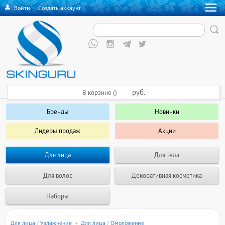
Войти
·
Создать аккаунт
руб.
В корзине ()
Бренды
Новинки
Лидеры продаж
Акции
Для лица
Для тела
Для волос
Декоративная косметика
Наборы
Для лица
/
Увлажнение
+
Для лица
/
Омоложение