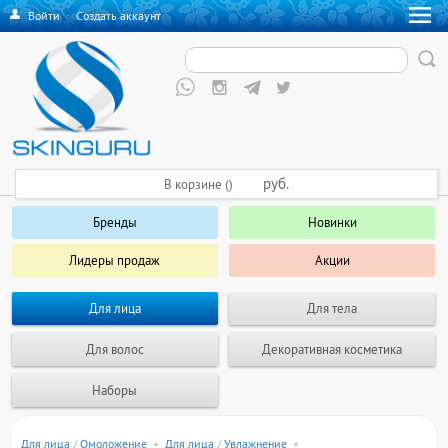
Войти
·
Создать аккаунт
руб.
В корзине ()
Бренды
Новинки
Лидеры продаж
Акции
Для лица
Для тела
Для волос
Декоративная косметика
Наборы
Для лица
/
Омоложение
+
Для лица
/
Увлажнение
+