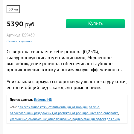
30 мл
5390
Купить
руб.
Артикул: ES9439
Стоимость доставки
Сыворотка сочетает в себе ретинол (0,25%),
гиалуроновую кислоту и ниацинамид. Медленное
высвобождение ретинола обеспечивает глубокое
проникновение в кожу и оптимальную эффективность.
Уникальная формула сыворотки улучшает текстуру кожи,
ее тон и общий вид с каждым применением.
Производитель
:
Esderma MD
Теги
:
для всех типов кожи
,
от пигментации
,
от морщин
,
от акне
,
от воспаления и раздражения
,
от растяжек
,
от расширенных пор
,
сыворотка
,
увлажнение
,
омоложение
,
отшелушивание
,
подтягивающий эффект
,
для лица