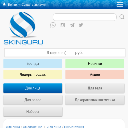
Войти
·
Создать аккаунт
руб.
В корзине ()
Бренды
Новинки
Лидеры продаж
Акции
Для лица
Для тела
Для волос
Декоративная косметика
Наборы
Для лица
/
Омоложение
+
Для лица
/
Пигментация