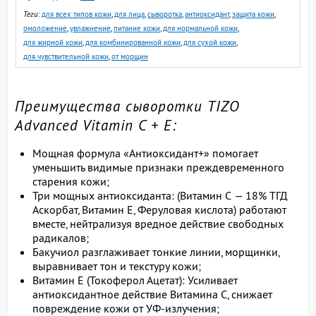
Теги
:
для всех типов кожи
,
для лица
,
сыворотка
,
антиоксидант
,
защита кожи
,
омоложение
,
увлажнение
,
питание кожи
,
для нормальной кожи
,
для жирной кожи
,
для комбинированной кожи
,
для сухой кожи
,
для чувствительной кожи
,
от морщин
Преимущества сыворотки TIZO
Advanced Vitamin C + E:
Мощная формула «Антиоксидант+» помогает
уменьшить видимые признаки преждевременного
старения кожи;
Три мощных антиоксиданта: (Витамин C — 18% ТГД
Аскорбат, Витамин Е, Феруловая кислота) работают
вместе, нейтрализуя вредное действие свободных
радикалов;
Бакучиол разглаживает тонкие линии, морщинки,
выравнивает тон и текстуру кожи;
Витамин Е (Токоферол Ацетат): Усиливает
антиоксидантное действие Витамина С, снижает
повреждение кожи от УФ-излучения;