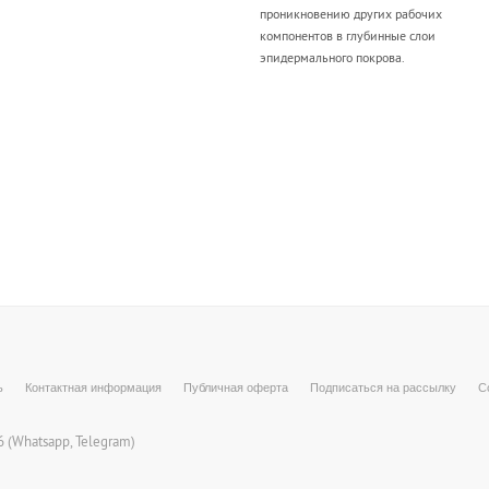
проникновению других рабочих
компонентов в глубинные слои
эпидермального покрова.
ь
Контактная информация
Публичная оферта
Подписаться на рассылку
С
 (
Whatsapp
, Telegram)