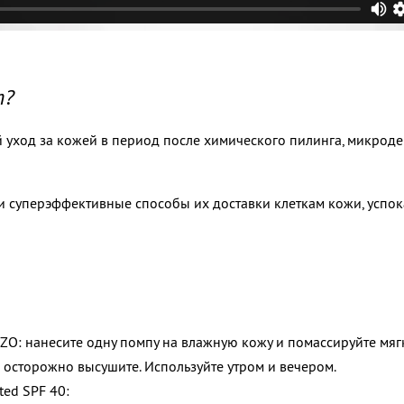
т?
уход за кожей в период после химического пилинга, микрод
и суперэффективные способы их доставки клеткам кожи, успо
ZO: нанесите одну помпу на влажную кожу и помассируйте мяг
 осторожно высушите. Используйте утром и вечером.
ted SPF 40: