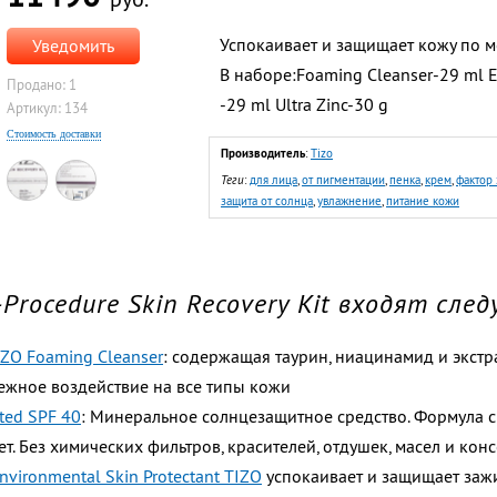
Успокаивает и защищает кожу по м
Уведомить
В наборе:Foaming Cleanser-29 ml
E
Продано: 1
-29 ml
Ultra Zinc-30 g
Артикул: 134
Стоимость доставки
Производитель
:
Tizo
Теги
:
для лица
,
от пигментации
,
пенка
,
крем
,
фактор 
защита от солнца
,
увлажнение
,
питание кожи
-Procedure Skin Recovery Kit входят сл
IZO Foaming Cleanser
: содержащая таурин, ниацинамид и экстр
ежное воздействие на все типы кожи
nted SPF 40
: Минеральное солнцезащитное средство. Формула 
т. Без химических фильтров, красителей, отдушек, масел и кон
nvironmental Skin Protectant TIZO
успокаивает и защищает заж