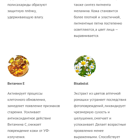
полисахариды образуют
также синтез пигмента
защитную плёнку,
меланина. Кожа становится
удерживающую влагу.
более плотной и эластичной,
пигментные пятна постепенно
осветляются, а цвет лица —
выравнивается.
Витамин Е
Bisabolol
Активирует процессы
Экстракт из цветов аптечной
клеточного обновления,
ромашки устраняет последствия
замедляет появление признаков
фотоповреждений, ликвидирует
старения.
Усиливает
чрезмерную сухость и
антиоксидантное действие
шелушения, смягчает и
Витамина С, снижает
успокаивает. Делает возрастные
повреждение кожи от УФ-
проявления менее
излучения.
выраженными. Способствует