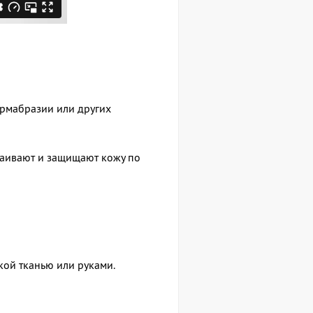
ермабразии или других
каивают и защищают кожу по
кой тканью или руками.