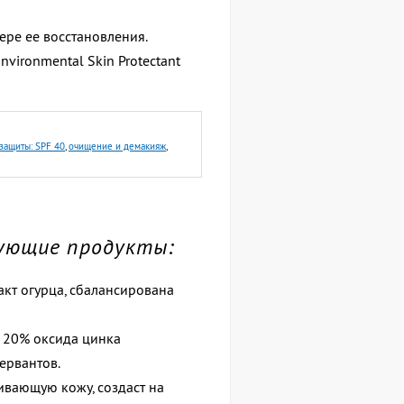
ере ее восстановления.
nvironmental Skin Protectant
защиты: SPF 40
,
очищение и демакияж
,
едующие продукты:
акт огурца, сбалансирована
с 20% оксида цинка
сервантов.
ивающую кожу, создаст на