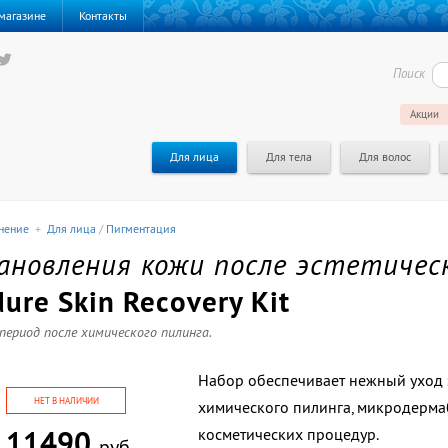
магазине
Контакты
Поиск
Акции
Для лица
Для тела
Для волос
нение
+
Для лица
/
Пигментация
ановления кожи после эстетичес
ure Skin Recovery Kit
период после химического пилинга.
Набор обеспечивает нежный уход 
НЕТ В НАЛИЧИИ
химического пилинга, микродерма
11490
косметических процедур.
руб.