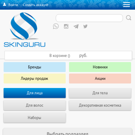
Войти
·
Создать аккаунт
руб.
В корзине ()
Бренды
Новинки
Лидеры продаж
Акции
Для лица
Для тела
Для волос
Декоративная косметика
Наборы
Выбрать подраздел