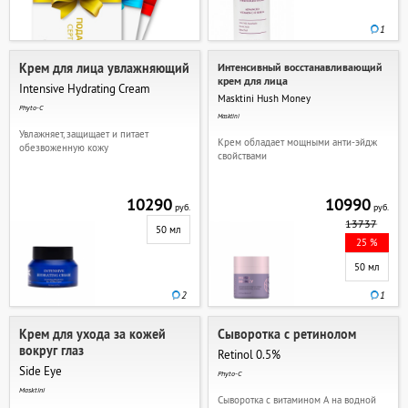
1
Крем для лица увлажняющий
Интенсивный восстанавливающий
крем для лица
Intensive Hydrating Cream
Masktini Hush Money
Phyto-C
Masktini
Увлажняет, защищает и питает
Крем обладает мощными анти-эйдж
обезвоженную кожу
свойствами
10290
10990
руб.
руб.
13737
50 мл
25 %
50 мл
2
1
Крем для ухода за кожей
Сыворотка с ретинолом
вокруг глаз
Retinol 0.5%
Side Eye
Phyto-C
Masktini
Сыворотка с витамином А на водной