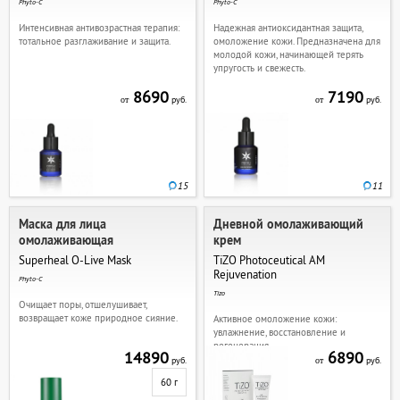
Phyto-C
Phyto-C
Интенсивная антивозрастная терапия:
Надежная антиоксидантная защита,
тотальное разглаживание и защита.
омоложение кожи. Предназначена для
молодой кожи, начинающей терять
упругость и свежесть.
8690
7190
руб.
руб.
от
от
15
11
Маска для лица
Дневной омолаживающий
омолаживающая
крем
Superheal O-Live Mask
TiZO Photoceutical AM
Rejuvеnation
Phyto-C
Tizo
Очищает поры, отшелушивает,
возвращает коже природное сияние.
Активное омоложение кожи:
увлажнение, восстановление и
регенерация.
14890
6890
руб.
руб.
от
60 г