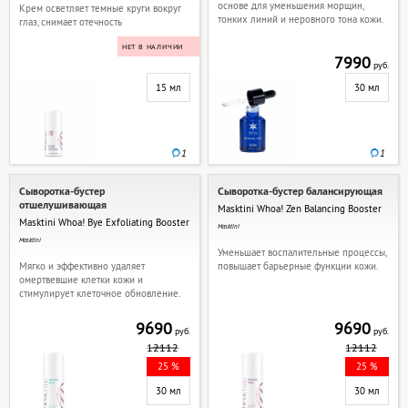
основе для уменьшения морщин,
Крем осветляет темные круги вокруг
тонких линий и неровного тона кожи.
глаз, снимает отечность
НЕТ В НАЛИЧИИ
7990
руб.
15 мл
30 мл
1
1
Сыворотка-бустер
Сыворотка-бустер балансирующая
отшелушивающая
Masktini Whoa! Zen Balancing Booster
Masktini Whoa! Bye Exfoliating Booster
Masktini
Masktini
Уменьшает воспалительные процессы,
Мягко и эффективно удаляет
повышает барьерные функции кожи.
омертвевшие клетки кожи и
стимулирует клеточное обновление.
9690
9690
руб.
руб.
12112
12112
25 %
25 %
30 мл
30 мл