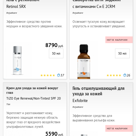
Retinol SRX
с витаминами С и Е 2CRM
Rejudicare
Rejudicare
Эффективное средство против
Освежает тусклую кожу, возвращает
морщин и возрастного увядания кожи.
упругость и останавливает увядание.
НЕТ В НАЛИЧИИ
8790
руб.
30 мл
30 мл
37
26
Крем для ухода за кожей вокруг
Гель отшелушивающий для
глаз
ухода за кожей
TiZO Eye Renewal/Non-Tinted SPF 20
Exfobrite
Tizo
Rejudicare
Укрепляет и разглаживает кожу,
Эффективное средство для
бережно защищая нежную область
выравнивания рельефа кожи.
вокруг глаз от вредного воздействия
ультрафиолетовых лучей.
НЕТ В НАЛИЧИИ
5590
руб.