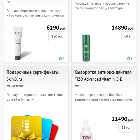
Tizo
Глубокое питание и восстановление
сухой кожи, коррекция текстуры.
Гель для бережного очищения кожи
на основе растительных компонентов
6190
14890
руб.
руб.
180 мл
60 г
1
1
Подарочные сертификаты
Сыворотка антиоксидантная
SkinGuru
TIZO Advanced Vitamin C+E
от 1000 рублей
Tizo
Порадуйте хорошим подарком своих
Мощное средство для борьбы с
друзей и близких.
видимыми признаками старения кожи.
11490
руб.
29 мл