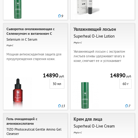
9
Сыворотка омолаживающая с
Увлажняющий лосьон
Селениумом и витамином C
Superheal O-Live Lotion
Selenium in C Serum
Phyto-C
Phyto-C
Увлажняющий лосьон с экстрактом
Мощная антиоксидантная защита для
листьев оливы удерживает влагу в
предупреждения старения кожи.
коже, смягчает ее и успокаивает
14890
14890
руб.
руб.
30 мл
60 г
13
7
Гель очищающий с
Крем для лица
аминокислотами
Superheal O-Live Cream
TIZO Photoceutical Gentle Amino Gel
Phyto-C
Cleanser