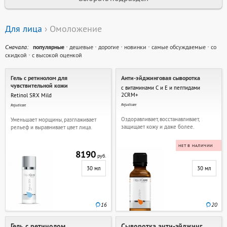
Для лица
› Омоложение
Cначала:
популярные
·
дешевые
·
дорогие
·
новинки
·
самые обсуждаемые
·
со
скидкой
·
с высокой оценкой
Гель с ретинолом для
Анти-эйджинговая сыворотка
чувствительной кожи
с витаминами С и Е и пептидами
2CRM+
Retinol SRX Mild
Rejudicare
Rejudicare
Оздоравливает, восстанавливает,
Уменьшает морщины, разглаживает
защищает кожу и даже более.
рельеф и выравнивает цвет лица.
НЕТ В НАЛИЧИИ
8190
руб.
30 мл
30 мл
16
20
Гель с ретинолом
Сыворотка анти-эйджинг