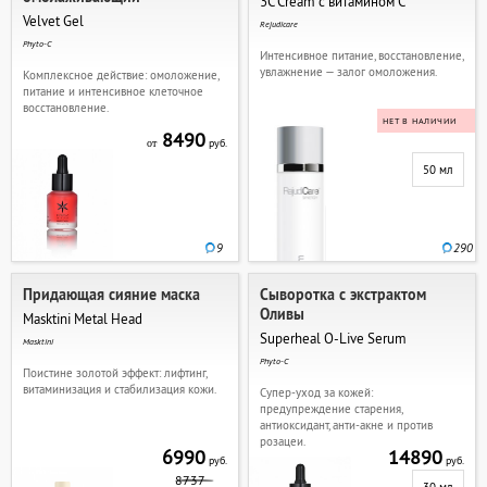
3C Cream с витамином С
Velvet Gel
Rejudicare
Phyto-C
Интенсивное питание, восстановление,
увлажнение — залог омоложения.
Комплексное действие: омоложение,
питание и интенсивное клеточное
восстановление.
НЕТ В НАЛИЧИИ
8490
руб.
от
50 мл
9
290
Придающая сияние маска
Сыворотка с экстрактом
Оливы
Masktini Metal Head
Superheal O-Live Serum
Masktini
Phyto-C
Поистине золотой эффект: лифтинг,
витаминизация и стабилизация кожи.
Супер-уход за кожей:
предупреждение старения,
антиоксидант, анти-акне и против
розацеи.
6990
14890
руб.
руб.
8737