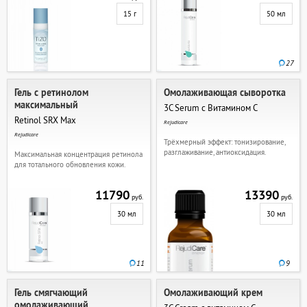
15 г
50 мл
27
Гель с ретинолом
Омолаживающая сыворотка
максимальный
3C Serum с Витамином С
Retinol SRX Max
Rejudicare
Rejudicare
Трёхмерный эффект: тонизирование,
разглаживание, антиоксидация.
Максимальная концентрация ретинола
для тотального обновления кожи.
11790
13390
руб.
руб.
30 мл
30 мл
11
9
Гель смягчающий
Омолаживающий крем
омолаживающий