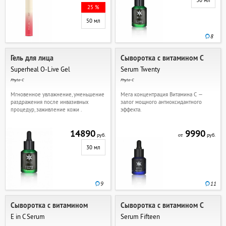
30 мл
25 %
50 мл
8
Гель для лица
Сыворотка с витамином C
Superheal O-Live Gel
Serum Twenty
Phyto-C
Phyto-C
Мгновенное увлажнение, уменьшение
Мега концентрация Витамина С —
раздражения после инвазивных
залог мощного антиоксидантного
процедур, заживление кожи .
эффекта.
14890
9990
руб.
руб.
от
30 мл
9
11
Сыворотка с витамином
Сыворотка с витамином C
E in C Serum
Serum Fifteen