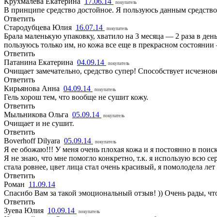
Крухмалева Екатерина
17.06.14
покупатель
В принципе средство достойное. Я пользуюсь данным средство
Ответить
Стародубцева Юлия
16.07.14
покупатель
Брала маленькую упаковку, хватило на 3 месяца — 2 раза в ден
пользуюсь только им, но кожа все еще в прекрасном состоянии
Ответить
Патанина Екатерина
04.09.14
покупатель
Очищает замечательно, средство супер! Способствует исчезнов
Ответить
Кирьянова Анна
04.09.14
покупатель
Гель хорош тем, что вообще не сушит кожу.
Ответить
Мыльникова Ольга
05.09.14
покупатель
Очищает и не сушит.
Ответить
Boverhoff Dilyara
05.09.14
покупатель
Я ее обожаю!!! У меня очень плохая кожа и я постоянно в поис
Я не знаю, что мне помогло конкретно, т.к. я использую всю с
стала ровнее, цвет лица стал очень красивый, я помолодела лет 
Ответить
Роман
11.09.14
Спасибо Вам за такой эмоциональный отзыв! )) Очень рады, чт
Ответить
Зуева Юлия
10.09.14
покупатель