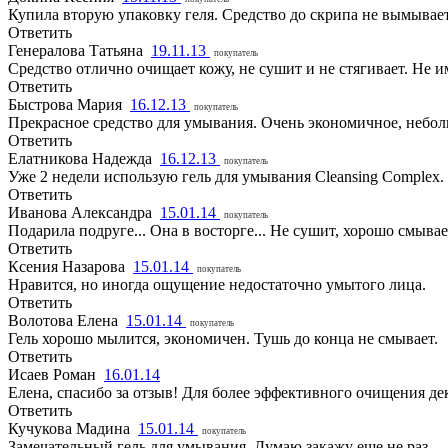
Купила вторую упаковку геля. Средство до скрипа не вымывает
Ответить
Генералова Татьяна
19.11.13
покупатель
Средство отлично очищает кожу, не сушит и не стягивает. Не им
Ответить
Быстрова Мария
16.12.13
покупатель
Прекрасное средство для умывания. Очень экономичное, небол
Ответить
Елатникова Надежда
16.12.13
покупатель
Уже 2 недели использую гель для умывания Cleansing Complex.
Ответить
Иванова Александра
15.01.14
покупатель
Подарила подруге... Она в восторге... Не сушит, хорошо смывает
Ответить
Ксения Назарова
15.01.14
покупатель
Нравится, но иногда ощущение недостаточно умытого лица.
Ответить
Волотова Елена
15.01.14
покупатель
Гель хорошо мылится, экономичен. Тушь до конца не смывает.
Ответить
Исаев Роман
16.01.14
Елена, спасибо за отзыв! Для более эффективного очищения д
Ответить
Кучукова Мадина
15.01.14
покупатель
Замечательный гель для умывания. Думаю закажу еще не раз.