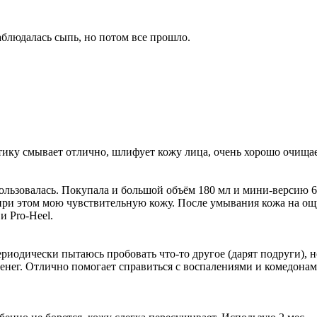
аблюдалась сыпь, но потом все прошло.
тику смывает отлично, шлифует кожу лица, очень хорошо очищае
льзовалась. Покупала и большой объём 180 мл и мини-версию 60 
я при этом мою чувствительную кожу. После умывания кожа на ощ
и Pro-Heel.
одически пытаюсь пробовать что-то другое (дарят подруги), но 
енег. Отлично помогает справиться с воспалениями и комедонами