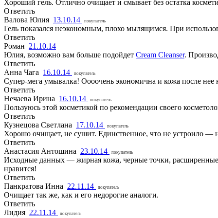
Хороший гель. Отлично очищает и смывает без остатка космети
Ответить
Валова Юлия
13.10.14
покупатель
Гель показался неэкономным, плохо мылящимся. При использов
Ответить
Роман
21.10.14
Юлия, возможно вам больше подойдет
Cream Cleanser
. Произво
Ответить
Анна Чага
16.10.14
покупатель
Супер-мега умывалка! Оооочень экономична и кожа после нее н
Ответить
Нечаева Ирина
16.10.14
покупатель
Пользуюсь этой косметикой по рекомендации своего косметолог
Ответить
Кузнецова Светлана
17.10.14
покупатель
Хорошо очищает, не сушит. Единственное, что не устроило — н
Ответить
Анастасия Антошина
23.10.14
покупатель
Исходные данных — жирная кожа, черные точки, расширенные п
нравится!
Ответить
Панкратова Инна
22.11.14
покупатель
Очищает так же, как и его недорогие аналоги.
Ответить
Лидия
22.11.14
покупатель