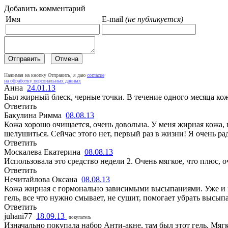
Добавить комментарий
Имя
E-mail
(не публикуется)
Нажимая на кнопку Отправить, я даю
согласие
на обработку персональных данных
Анна
24.01.13
Был жирный блеск, черные точки. В течение одного месяца кож
Ответить
Бакулина Римма
08.08.13
Кожа хорошо очищается, очень довольна. У меня жирная кожа,
шелушиться. Сейчас этого нет, первый раз в жизни! Я очень ра
Ответить
Москалева Екатерина
08.08.13
Использовала это средство недели 2. Очень мягкое, что плюс, 
Ответить
Нечитайлова Оксана
08.08.13
Кожа жирная с гормонально зависимыми высыпаниями. Уже и не 
гель, все что нужно смывает, не сушит, помогает убрать высып
Ответить
juhani77
18.09.13
покупатель
Изначально покупала набор Анти-акне, там был этот гель. Мяг