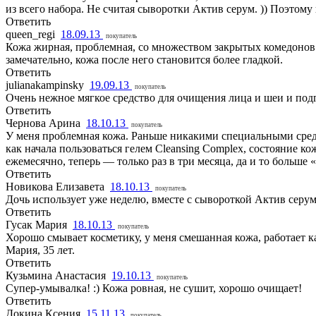
из всего набора. Не считая сыворотки Актив серум. )) Поэтому
Ответить
queen_regi
18.09.13
покупатель
Кожа жирная, проблемная, со множеством закрытых комедонов.
замечательно, кожа после него становится более гладкой.
Ответить
julianakampinsky
19.09.13
покупатель
Очень нежное мягкое средство для очищения лица и шеи и под
Ответить
Чернова Арина
18.10.13
покупатель
У меня проблемная кожа. Раньше никакими специальными сред
как начала пользоваться гелем Cleansing Complex, состояние к
ежемесячно, теперь — только раз в три месяца, да и то больше 
Ответить
Новикова Елизавета
18.10.13
покупатель
Дочь использует уже неделю, вместе с сывороткой Актив серум
Ответить
Гусак Мария
18.10.13
покупатель
Хорошо смывает косметику, у меня смешанная кожа, работает ка
Мария, 35 лет.
Ответить
Кузьмина Анастасия
19.10.13
покупатель
Супер-умывалка! :) Кожа ровная, не сушит, хорошо очищает!
Ответить
Докина Ксения
15.11.13
покупатель