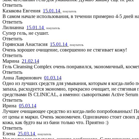
Ответить
Казакова Евгения
15.01.14
покупатель
В самом начале использования, в течении примерно 4-5 дней н
Ответить
Лилианна
15.01.14
покупатель
Супер гель, не сушит.
Ответить
Горянская Анастасия
15.01.14
покупатель
Очень хорошее очищение, совершенно не стягивает кожу!
Ответить
Марина
21.02.14
Гель Cleansing Complex очень понравился, экономичный, косме
Ответить
Анна Лавринович
01.03.14
Одно из лучших средств для умывания, которым я когда-либо по
запаха, расходуется экономно, прекрасно очищает, не стягива
средствами IS CLINICAL, а именно: сыворотками Active Serum 
Ответить
Ирина
05.03.14
Лучшее очищающее средство из когда-либо попробованных! Пери
от цены и марки. Очень экономичен. Однозначно стоит своих д
кожа, как будто вы из бани только что. Приятно :)
Ответить
Елена
25.03.14
покупатель