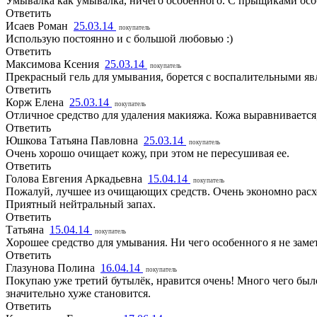
Умывалка как умывалка, ничего особенного. С прыщиками особ
Ответить
Исаев Роман
25.03.14
покупатель
Использую постоянно и с большой любовью :)
Ответить
Максимова Ксения
25.03.14
покупатель
Прекрасный гель для умывания, борется с воспалительными явл
Ответить
Корж Елена
25.03.14
покупатель
Отличное средство для удаления макияжа. Кожа выравнивается
Ответить
Юшкова Татьяна Павловна
25.03.14
покупатель
Очень хорошо очищает кожу, при этом не пересушивая ее.
Ответить
Голова Евгения Аркадьевна
15.04.14
покупатель
Пожалуй, лучшее из очищающих средств. Очень экономно расхо
Приятный нейтральный запах.
Ответить
Татьяна
15.04.14
покупатель
Хорошее средство для умывания. Ни чего особенного я не замет
Ответить
Глазунова Полина
16.04.14
покупатель
Покупаю уже третий бутылёк, нравится очень! Много чего было
значительно хуже становится.
Ответить