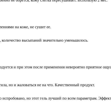
енно не борется, кожу слегка пересушивает. Использую 2 мес.
ениями на коже, не сушит ее.
, количество высыпаний значительно уменьшилось.
дуется и при этом после применения невероятно приятное ощущ
ила, но и жаловаться не на что. Качественный продукт.
 испробовано, но этот гель лучший по всем параметрам. Эффект