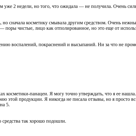
м уже 2 недели, но того, что ожидала — не получила. Очень си
ь, но сначала косметику смывала другим средством. Очень нежны
 — поры чистые, лицо как отполированное, но это еще от испол
ению воспалений, покраснений и высыпаний. Ни за что не проме
ках косметики-панацеи. Я могу точно утверждать, что я ее нашл
ерию этой продукции. Я никогда не писала отзывы, но я просто в
на 5.
о средства так хорошо подошли.