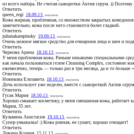
из всего набора. Не считая сыворотки Актив серум. )) Поэтому
Ответить
queen_regi
18.09.13
покупатель
Кожа жирная, проблемная, со множеством закрытых комедонов.
замечательно, кожа после него становится более гладкой.
Ответить
julianakampinsky
19.09.13
покупатель
Очень нежное мягкое средство для очищения лица и шеи и под
Ответить
Чернова Арина
18.10.13
покупатель
У меня проблемная кожа. Раньше никакими специальными сред
как начала пользоваться гелем Cleansing Complex, состояние к
ежемесячно, теперь — только раз в три месяца, да и то больше 
Ответить
Новикова Елизавета
18.10.13
покупатель
Дочь использует уже неделю, вместе с сывороткой Актив серум
Ответить
Гусак Мария
18.10.13
покупатель
Хорошо смывает косметику, у меня смешанная кожа, работает ка
Мария, 35 лет.
Ответить
Кузьмина Анастасия
19.10.13
покупатель
Супер-умывалка! :) Кожа ровная, не сушит, хорошо очищает!
Ответить
Докина Ксения
15.11.13
покупатель