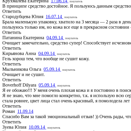
Крухмалева Екатерина
17.06.14
покупатель
В принципе средство достойное. Я пользуюсь данным средство
Ответить
Стародубцева Юлия
16.07.14
покупатель
Брала маленькую упаковку, хватило на 3 месяца — 2 раза в ден
пользуюсь только им, но кожа все еще в прекрасном состоянии
Ответить
Патанина Екатерина
04.09.14
покупатель
Очищает замечательно, средство супер! Способствует исчезнов
Ответить
Кирьянова Анна
04.09.14
покупатель
Гель хорош тем, что вообще не сушит кожу.
Ответить
Мыльникова Ольга
05.09.14
покупатель
Очищает и не сушит.
Ответить
Boverhoff Dilyara
05.09.14
покупатель
Я ее обожаю!!! У меня очень плохая кожа и я постоянно в поис
Я не знаю, что мне помогло конкретно, т.к. я использую всю с
стала ровнее, цвет лица стал очень красивый, я помолодела лет 
Ответить
Роман
11.09.14
Спасибо Вам за такой эмоциональный отзыв! )) Очень рады, чт
Ответить
Зуева Юлия
10.09.14
покупатель