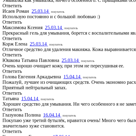
Умывалка как умывалка, ничего особенного. С прыщиками особ
Ответить
Исаев Роман
25.03.14
покупатель
Использую постоянно и с большой любовью :)
Ответить
Максимова Ксения
25.03.14
покупатель
Прекрасный гель для умывания, борется с воспалительными явл
Ответить
Корж Елена
25.03.14
покупатель
Отличное средство для удаления макияжа. Кожа выравнивается
Ответить
Юшкова Татьяна Павловна
25.03.14
покупатель
Очень хорошо очищает кожу, при этом не пересушивая ее.
Ответить
Голова Евгения Аркадьевна
15.04.14
покупатель
Пожалуй, лучшее из очищающих средств. Очень экономно расхо
Приятный нейтральный запах.
Ответить
Татьяна
15.04.14
покупатель
Хорошее средство для умывания. Ни чего особенного я не замет
Ответить
Глазунова Полина
16.04.14
покупатель
Покупаю уже третий бутылёк, нравится очень! Много чего было
значительно хуже становится.
Ответить