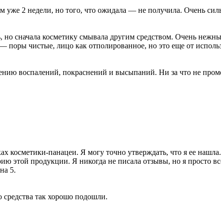
м уже 2 недели, но того, что ожидала — не получила. Очень си
ь, но сначала косметику смывала другим средством. Очень нежны
 — поры чистые, лицо как отполированное, но это еще от испол
ению воспалений, покраснений и высыпаний. Ни за что не проме
ках косметики-панацеи. Я могу точно утверждать, что я ее нашл
ерию этой продукции. Я никогда не писала отзывы, но я просто в
на 5.
о средства так хорошо подошли.