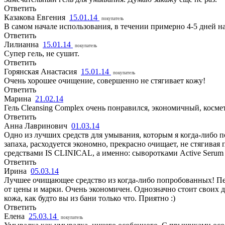
Ответить
Казакова Евгения
15.01.14
покупатель
В самом начале использования, в течении примерно 4-5 дней н
Ответить
Лилианна
15.01.14
покупатель
Супер гель, не сушит.
Ответить
Горянская Анастасия
15.01.14
покупатель
Очень хорошее очищение, совершенно не стягивает кожу!
Ответить
Марина
21.02.14
Гель Cleansing Complex очень понравился, экономичный, косме
Ответить
Анна Лавринович
01.03.14
Одно из лучших средств для умывания, которым я когда-либо по
запаха, расходуется экономно, прекрасно очищает, не стягива
средствами IS CLINICAL, а именно: сыворотками Active Serum 
Ответить
Ирина
05.03.14
Лучшее очищающее средство из когда-либо попробованных! Пери
от цены и марки. Очень экономичен. Однозначно стоит своих д
кожа, как будто вы из бани только что. Приятно :)
Ответить
Елена
25.03.14
покупатель