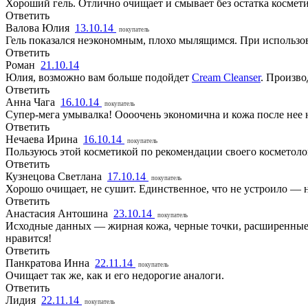
Хороший гель. Отлично очищает и смывает без остатка космети
Ответить
Валова Юлия
13.10.14
покупатель
Гель показался неэкономным, плохо мылящимся. При использов
Ответить
Роман
21.10.14
Юлия, возможно вам больше подойдет
Cream Cleanser
. Произво
Ответить
Анна Чага
16.10.14
покупатель
Супер-мега умывалка! Оооочень экономична и кожа после нее н
Ответить
Нечаева Ирина
16.10.14
покупатель
Пользуюсь этой косметикой по рекомендации своего косметолог
Ответить
Кузнецова Светлана
17.10.14
покупатель
Хорошо очищает, не сушит. Единственное, что не устроило — н
Ответить
Анастасия Антошина
23.10.14
покупатель
Исходные данных — жирная кожа, черные точки, расширенные п
нравится!
Ответить
Панкратова Инна
22.11.14
покупатель
Очищает так же, как и его недорогие аналоги.
Ответить
Лидия
22.11.14
покупатель