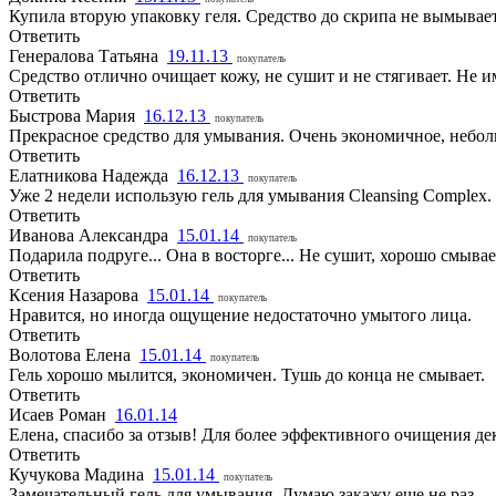
Купила вторую упаковку геля. Средство до скрипа не вымывает
Ответить
Генералова Татьяна
19.11.13
покупатель
Средство отлично очищает кожу, не сушит и не стягивает. Не им
Ответить
Быстрова Мария
16.12.13
покупатель
Прекрасное средство для умывания. Очень экономичное, небол
Ответить
Елатникова Надежда
16.12.13
покупатель
Уже 2 недели использую гель для умывания Cleansing Complex.
Ответить
Иванова Александра
15.01.14
покупатель
Подарила подруге... Она в восторге... Не сушит, хорошо смывает
Ответить
Ксения Назарова
15.01.14
покупатель
Нравится, но иногда ощущение недостаточно умытого лица.
Ответить
Волотова Елена
15.01.14
покупатель
Гель хорошо мылится, экономичен. Тушь до конца не смывает.
Ответить
Исаев Роман
16.01.14
Елена, спасибо за отзыв! Для более эффективного очищения д
Ответить
Кучукова Мадина
15.01.14
покупатель
Замечательный гель для умывания. Думаю закажу еще не раз.