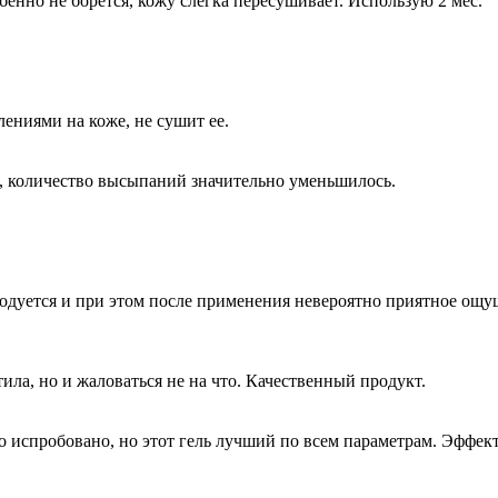
енно не борется, кожу слегка пересушивает. Использую 2 мес.
ениями на коже, не сушит ее.
, количество высыпаний значительно уменьшилось.
дуется и при этом после применения невероятно приятное ощущ
ила, но и жаловаться не на что. Качественный продукт.
 испробовано, но этот гель лучший по всем параметрам. Эффект