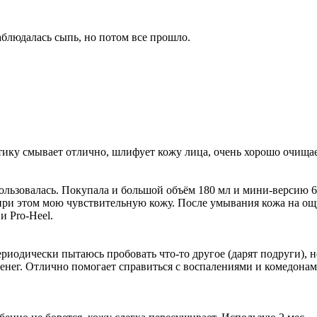
аблюдалась сыпь, но потом все прошло.
тику смывает отлично, шлифует кожу лица, очень хорошо очищае
льзовалась. Покупала и большой объём 180 мл и мини-версию 60 
я при этом мою чувствительную кожу. После умывания кожа на ощ
и Pro-Heel.
одически пытаюсь пробовать что-то другое (дарят подруги), но 
енег. Отлично помогает справиться с воспалениями и комедонами