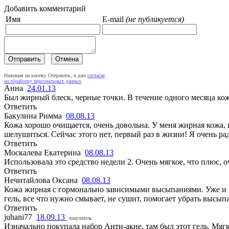
Добавить комментарий
Имя
E-mail
(не публикуется)
Нажимая на кнопку Отправить, я даю
согласие
на обработку персональных данных
Анна
24.01.13
Был жирный блеск, черные точки. В течение одного месяца кож
Ответить
Бакулина Римма
08.08.13
Кожа хорошо очищается, очень довольна. У меня жирная кожа,
шелушиться. Сейчас этого нет, первый раз в жизни! Я очень ра
Ответить
Москалева Екатерина
08.08.13
Использовала это средство недели 2. Очень мягкое, что плюс, 
Ответить
Нечитайлова Оксана
08.08.13
Кожа жирная с гормонально зависимыми высыпаниями. Уже и не 
гель, все что нужно смывает, не сушит, помогает убрать высып
Ответить
juhani77
18.09.13
покупатель
Изначально покупала набор Анти-акне, там был этот гель. Мяг