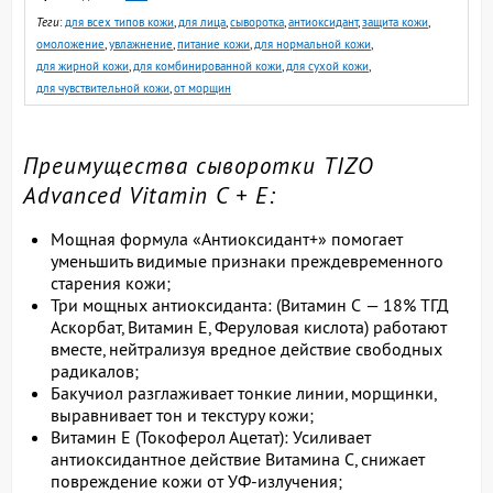
Теги
:
для всех типов кожи
,
для лица
,
сыворотка
,
антиоксидант
,
защита кожи
,
омоложение
,
увлажнение
,
питание кожи
,
для нормальной кожи
,
для жирной кожи
,
для комбинированной кожи
,
для сухой кожи
,
для чувствительной кожи
,
от морщин
Преимущества сыворотки TIZO
Advanced Vitamin C + E:
Мощная формула «Антиоксидант+» помогает
уменьшить видимые признаки преждевременного
старения кожи;
Три мощных антиоксиданта: (Витамин C — 18% ТГД
Аскорбат, Витамин Е, Феруловая кислота) работают
вместе, нейтрализуя вредное действие свободных
радикалов;
Бакучиол разглаживает тонкие линии, морщинки,
выравнивает тон и текстуру кожи;
Витамин Е (Токоферол Ацетат): Усиливает
антиоксидантное действие Витамина С, снижает
повреждение кожи от УФ-излучения;