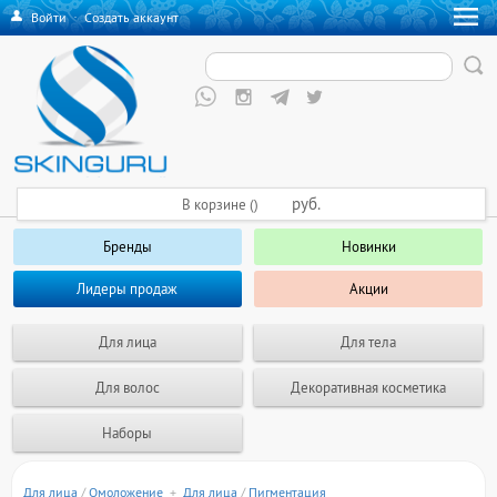
Войти
·
Создать аккаунт
руб.
В корзине ()
Бренды
Новинки
Лидеры продаж
Акции
Для лица
Для тела
Для волос
Декоративная косметика
Наборы
Для лица
/
Омоложение
+
Для лица
/
Пигментация