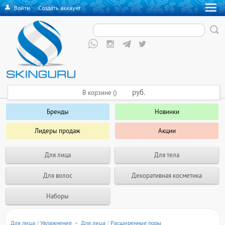
Войти
·
Создать аккаунт
руб.
В корзине ()
Бренды
Новинки
Лидеры продаж
Акции
Для лица
Для тела
Для волос
Декоративная косметика
Наборы
Для лица
/
Увлажнение
+
Для лица
/
Расширенные поры