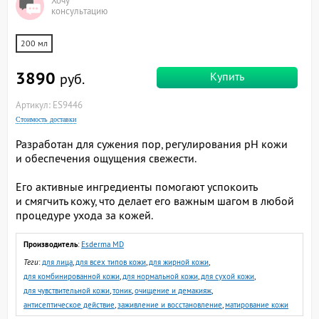
Хочу
консультацию
200 мл
3890
Купить
руб.
Артикул: ES9446
Стоимость доставки
Разработан для сужения пор, регулирования pH кожи
и обеспечения ощущения свежести.
Его активные ингредиенты помогают успокоить
и смягчить кожу, что делает его важным шагом в любой
процедуре ухода за кожей.
Производитель
:
Esderma MD
Теги
:
для лица
,
для всех типов кожи
,
для жирной кожи
,
для комбинированной кожи
,
для нормальной кожи
,
для сухой кожи
,
для чувствительной кожи
,
тоник
,
очищение и демакияж
,
антисептическое действие
,
заживление и восстановление
,
матирование кожи