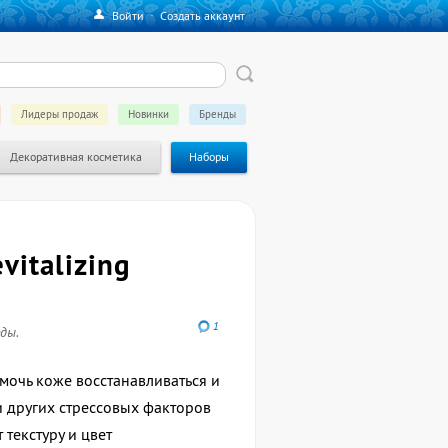
Войти
·
Создать аккаунт
Лидеры продаж
Новинки
Бренды
Декоративная косметика
Наборы
vitalizing
1
ды.
мочь коже восстанавливаться и
 других стрессовых факторов
текстуру и цвет