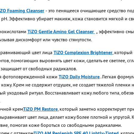
IZO Foaming Cleanser
- это п
енящееся очищающее средство под
 рН. Эффективно
убирает макияж, кожа становится мягкой и с
инокислотами
TiZO Gentle Amino Gel Cleanser
,
эффективно смыв
ызывая дискомфорт или чувство стянутости.
ыравнивающий цвет лица
TiZO Complexion Brightеner
, который 
ов, помогающих выровнять цвет кожи, сделать ее светлее,
сгл
и защищает от свободных радикалов.
я фотоповрежденной кожи
TiZO Daily Moisturе
.
Легкая формул
 кожу. Крем не содержит отдушек, не создает
тяжелой пленки н
й уходовый ритуал. Восстанавливает кожу любого типа, обез
.
очной крем
TiZO PM Restore
, который
заметно корректирует пр
выравнивает цвет лица, делает кожу более плотной и упругой.
твие,
помогая коже бороться со свободными радикалами.
крем с оттенком
TiZO AM Replenish SPF 40 Lightly-Tinted
, котор