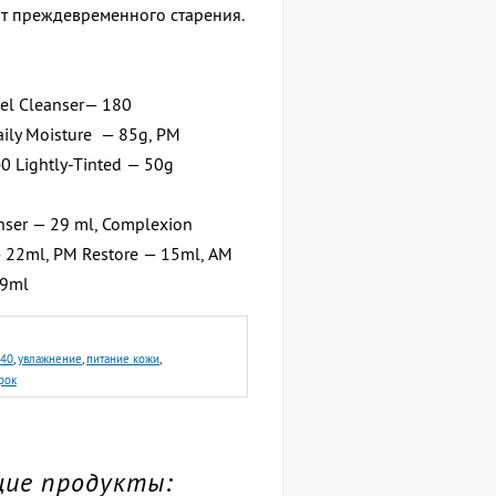
т преждевременного старения.
el Cleanser
— 180
ily Moisture
— 85g,
PM
0 Lightly-Tinted — 50g
nser — 29 ml,
Complexion
 22ml,
PM Restore — 15ml,
AM
29ml
 40
,
увлажнение
,
питание кожи
,
рок
ющие продукты: