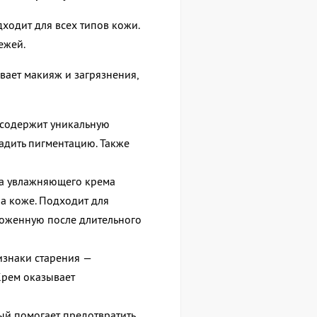
ходит для всех типов кожи.
вежей.
ает макияж и загрязнения,
с
одержит уникальную
адить пигментацию. Также
а увлажняющего крема
а коже. П
одходит для
воженную после длительного
изнаки старения —
 Крем оказывает
ый п
омогает предотвратить