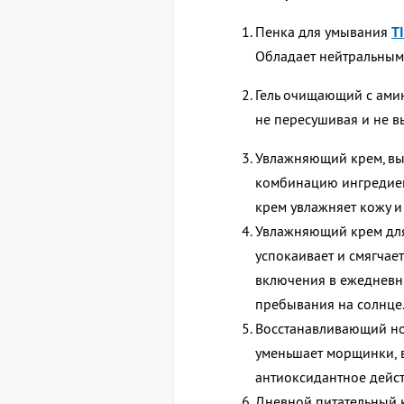
Пенка для умывания
T
Обладает нейтральным
Гель очищающий с ам
не пересушивая и не в
Увлажняющий крем, в
комбинацию ингредиент
крем увлажняет кожу 
Увлажняющий крем дл
успокаивает и смягчает
включения в ежедневны
пребывания на солнце
Восстанавливающий н
уменьшает морщинки,
антиоксидантное дейс
Дневной питательный 