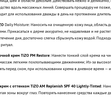
лица, шеи и области декольте. Действовать нежно и деликатно, 
едство вдоль массажных линий. Совершать процедуру не позже,
одит для использования дважды в день на протяжении длитель
iZO
Daily Moisture: Наносить на очищенную кожу лица, область 
и. Прикасаться к дерме аккуратно, не надавливая и не растяг
 течение дня, достаточно слегка сбрызнуть кожу водой. Подход
ритуал.
чной крем TiZO PM Restore
: Нанести тонкий слой крема на чи
ь массаж легкими похлопывающими движениями; Из-за высоко
ть перед сном, при использовании крема в дневное время — и
рем с оттенком TiZO AM Replenish SPF 40 Lightly-Tinted
: Нан
гая зоны вокруг глаз. Повторять нанесение средства каждые д