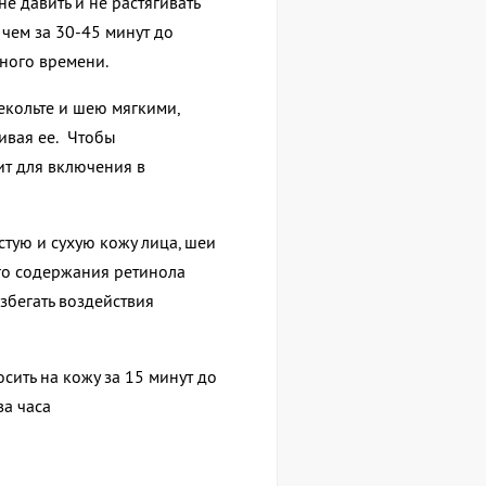
не давить и не растягивать
 чем за 30-45 минут до
ного времени.
декольте и шею мягкими,
ивая ее.
Чтобы
ит для включения в
стую и сухую кожу лица, шеи
го содержания ретинола
збегать воздействия
осить на кожу за 15 минут до
ва часа