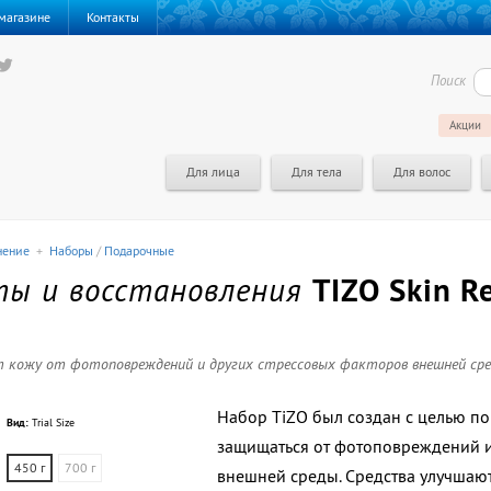
магазине
Контакты
Поиск
Акции
Для лица
Для тела
Для волос
нение
+
Наборы
/
Подарочные
ты и восстановления
TIZO Skin Re
 кожу от фотоповреждений и других стрессовых факторов внешней сре
Набор TiZO был создан с целью по
Вид:
Trial Size
защищаться от
фотоповреждений и
450 г
700 г
внешней среды. Средства улучшают 