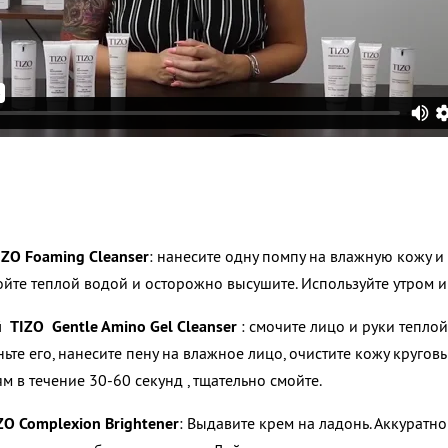
ZO Foaming Cleanser
:
нанесите одну помпу на влажную кожу и 
ойте теплой водой и осторожно высушите. Используйте утром 
й
TIZO Gentle Amino Gel Cleanser
: смочите лицо и руки тепло
пеньте его, нанесите пену на влажное лицо, очистите кожу круг
 в течение 30-60 секунд , тщательно смойте.
O Complexion Brightеner
:
Выдавите крем на ладонь. Аккуратн