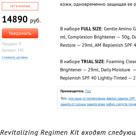
кожи,
одновременно защищая ее о
НЕТ В НАЛИЧИИ
14890
руб.
В наборе
FULL SIZE
:
Gentle Amino G
Уведомить
ml,
Complexion Brightеner — 30g,
Da
Продано: 9
Restore — 29ml,
AM Replenish SPF 4
Артикул: 141
Стоимость доставки
В наборе
TRIAL SIZE
:
Foaming Clea
Brightеner — 29ml,
Daily Moisture
—
Replenish SPF 40 Lightly-Tinted — 
Производитель
:
Tizo
Теги
:
для лица
,
от пигментации
,
фактор защиты: SPF
защита от солнца
,
защита кожи
,
набор средств
,
пода
 Revitalizing Regimen Kit входят следу