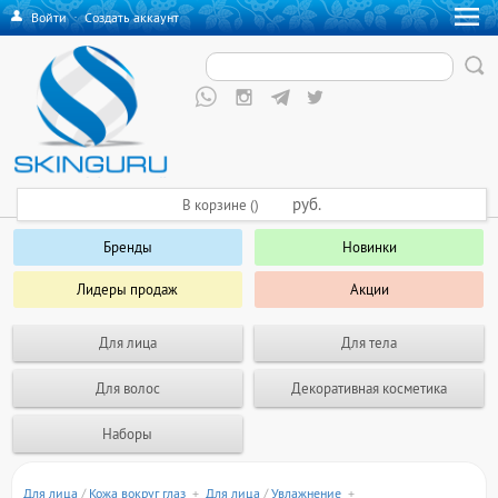
Войти
·
Создать аккаунт
руб.
В корзине ()
Бренды
Новинки
Лидеры продаж
Акции
Для лица
Для тела
Для волос
Декоративная косметика
Наборы
Для лица
/
Кожа вокруг глаз
+
Для лица
/
Увлажнение
+