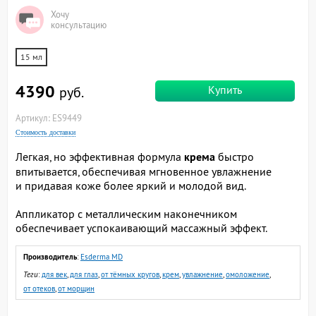
Хочу
консультацию
15 мл
4390
Купить
руб.
Артикул: ES9449
Стоимость доставки
Легкая, но эффективная формула
крема
быстро
впитывается, обеспечивая мгновенное увлажнение
и придавая коже более яркий и молодой вид.
Аппликатор с металлическим наконечником
обеспечивает успокаивающий массажный эффект.
Производитель
:
Esderma MD
Теги
:
для век
,
для глаз
,
от тёмных кругов
,
крем
,
увлажнение
,
омоложение
,
от отеков
,
от морщин