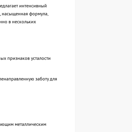
редлагает интенсивный
, насыщенная формула,
но в нескольких
ных признаков усталости
ленаправленную заботу для
дающим металлическим