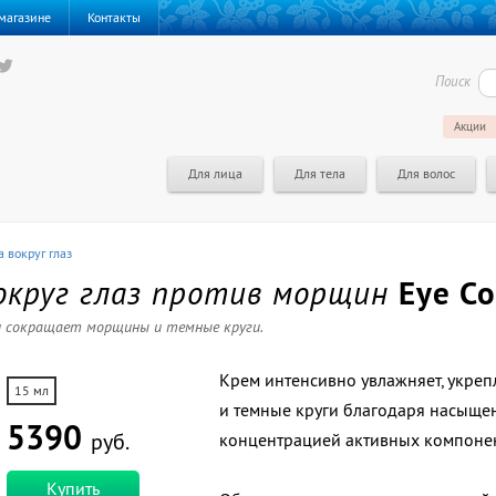
магазине
Контакты
Поиск
Акции
Для лица
Для тела
Для волос
 вокруг глаз
округ глаз против морщин
Eye C
и сокращает морщины и темные круги.
Крем интенсивно увлажняет, укре
15 мл
и темные круги благодаря насыще
5390
руб.
концентрацией активных компоне
Купить