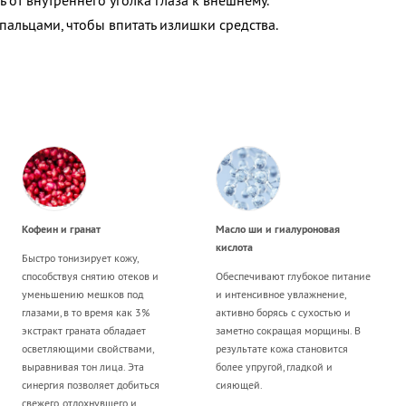
 от внутреннего уголка глаза к внешнему.
пальцами, чтобы впитать излишки средства.
Кофеин и гранат
Масло ши и гиалуроновая
кислота
Быстро тонизирует кожу,
способствуя снятию отеков и
Обеспечивают глубокое питание
уменьшению мешков под
и интенсивное увлажнение,
глазами, в то время как 3%
активно борясь с сухостью и
экстракт граната обладает
заметно сокращая морщины. В
осветляющими свойствами,
результате кожа становится
выравнивая тон лица. Эта
более упругой, гладкой и
синергия позволяет добиться
сияющей.
свежего, отдохнувшего и