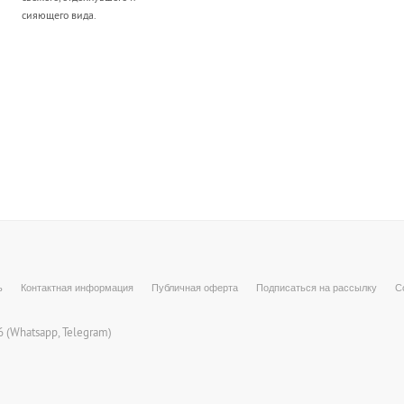
сияющего вида.
ь
Контактная информация
Публичная оферта
Подписаться на рассылку
С
 (
Whatsapp
, Telegram)