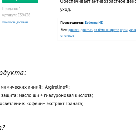
Обеспечивает антивозрастное дей
Продано: 1
уход.
Артикул: ES9438
Стоимость доставки
Производитель
:
Esderma MD
Теги
:
для век
,
для глаз
,
от тёмных кругов
,
крем
,
увла
от отеков
одукта:
мимических линий: Argireline®;
 защита: масло ши + гиалуроновая кислота;
осветление: кофеин+ экстракт граната;
т?