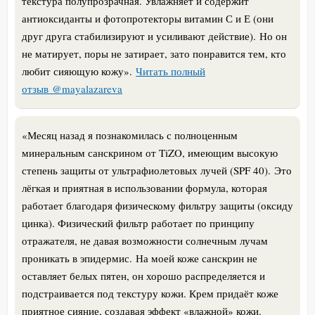
текстура полупрозрачная. Увлажняет и содержит
антиоксиданты и фотопротекторы витамин С и Е (они
друг друга стабилизируют и усиливают действие).
Но он
не матирует, поры не затирает, зато понравится тем, кто
любит сияющую кожу
».
Читать полный
отзыв @mayalazareva
«
Месяц назад я познакомилась с полноценным
минеральным санскрином от TiZO, имеющим высокую
степень защиты от ультрафиолетовых лучей (SPF 40).
Это
лёгкая и приятная в использовании формула, которая
работает благодаря физическому фильтру защиты (оксиду
цинка). Физический фильтр работает по принципу
отражателя, не давая возможности солнечным лучам
проникать в эпидермис.
На моей коже санскрин не
оставляет белых пятен, он хорошо распределяется и
подстраивается под текстуру кожи. Крем придаёт коже
приятное сияние, создавая эффект «влажной» кожи.