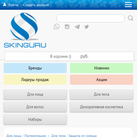
Войти
·
Создать аккаунт
руб.
В корзине ()
Бренды
Новинки
Лидеры продаж
Акции
Для лица
Для тела
Для волос
Декоративная косметика
Наборы
Для лица
/
Пигментация
+
Для тела
/
Защита от солнца