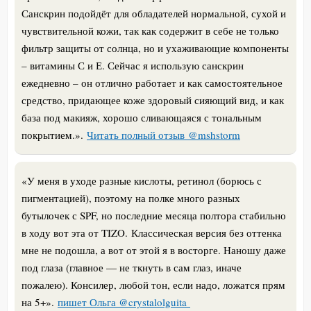
Санскрин подойдёт для обладателей нормальной, сухой и
чувствительной кожи, так как содержит в себе не только
фильтр защиты от солнца, но и ухаживающие компоненты
– витамины С и Е. Сейчас я использую санскрин
ежедневно – он отлично работает и как самостоятельное
средство, придающее коже здоровый сияющий вид, и как
база под макияж, хорошо сливающаяся с тональным
покрытием.
».
Читать полный отзыв @mshstorm
«
У меня в уходе разные кислоты, ретинол (борюсь с
пигментацией), поэтому на полке много разных
бутылочек с SPF, но последние месяца полтора стабильно
в ходу вот эта от TIZO.
Классическая версия без оттенка
мне не подошла, а вот от этой я в восторге. Наношу даже
под глаза (главное — не ткнуть в сам глаз, иначе
пожалею). Консилер, любой тон, если надо, ложатся прям
на 5+
».
пишет Ольга @crystalolguita