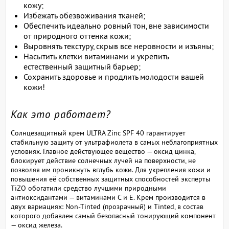
кожу;
Избежать обезвоживания тканей;
Обеспечить идеально ровный тон, вне зависимости
от природного оттенка кожи;
Выровнять текстуру, скрыв все неровности и изъяны;
Насытить клетки витаминами и укрепить
естественный защитный барьер;
Сохранить здоровье и продлить молодости вашей
кожи!
Как это работает?
Солнцезащитный крем ULTRA Zinc SPF 40 гарантирует
стабильную защиту от ультрафиолета в самых неблагоприятных
условиях. Главное действующее вещество — оксид цинка,
блокирует действие солнечных лучей на поверхности, не
позволяя им проникнуть вглубь кожи. Для укрепления кожи и
повышения её собственных защитных способностей эксперты
TiZO обогатили средство лучшими природными
антиоксидантами — витаминами C и E. Крем производится в
двух вариациях: Non-Tinted (прозрачный) и Tinted, в состав
которого добавлен самый безопасный тонирующий компонент
— оксид железа.