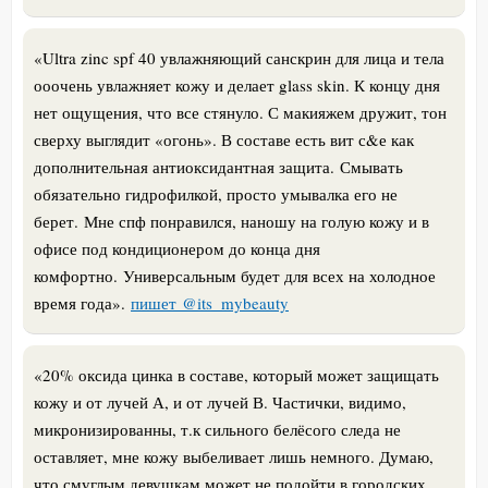
«
Ultra zinc spf 40 увлажняющий санскрин для лица и тела
ооочень увлажняет кожу и делает glass skin. К концу дня
нет ощущения, что все стянуло. С макияжем дружит, тон
сверху выглядит «огонь». В составе есть вит с&е как
дополнительная антиоксидантная защита.
Смывать
обязательно гидрофилкой, просто умывалка его не
берет.
Мне спф понравился, наношу на голую кожу и в
офисе под кондиционером до конца дня
комфортно.
Универсальным будет для всех на холодное
время года
».
пишет @its_mybeauty
«
20% оксида цинка в составе, который может защищать
кожу и от лучей А, и от лучей В. Частички, видимо,
микронизированны, т.к сильного белёсого следа не
оставляет, мне кожу выбеливает лишь немного. Думаю,
что смуглым девушкам может не подойти в городских