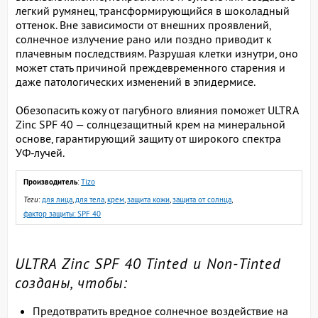
легкий румянец, трансформирующийся в шоколадный
оттенок. Вне зависимости от внешних проявлений,
солнечное излучение рано или поздно приводит к
плачевным последствиям. Разрушая клетки изнутри, оно
может стать причиной преждевременного старения и
даже патологических изменений в эпидермисе.
Обезопасить кожу от пагубного влияния поможет ULTRA
Zinc SPF 40 — солнцезащитный крем на минеральной
основе, гарантирующий защиту от широкого спектра
УФ-лучей.
Производитель
:
Tizo
Теги
:
для лица
,
для тела
,
крем
,
защита кожи
,
защита от солнца
,
фактор защиты: SPF 40
ULTRA Zinc SPF 40 Tinted и Non-Tinted
созданы, чтобы:
Предотвратить вредное солнечное воздействие на