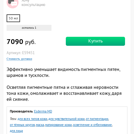
Хочу
консультацию
50 мл
осталось
1
7090
Купить
руб.
Артикул: ES9451
Стоимость доставки
Эффективно уменьшает видимость пигментных пятен,
шрамов и тусклости.
Осветляя пигментные пятна и сглаживая неровности
тона кожи, омолаживает и восстанавливает кожу, даря
ей сияние.
Производитель
:
Esderma MD
Теги
:
для всех типов кожи
,
для чувствительной кожи
,
от пигментации
,
от тёмных кругов
,
маска
,
матирование кожи
,
осветление и отбеливание
,
для лица