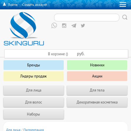
Войти
·
Создать аккаунт
руб.
В корзине ()
Бренды
Новинки
Лидеры продаж
Акции
Для лица
Для тела
Для волос
Декоративная косметика
Наборы
Для лица
/
Пигментация