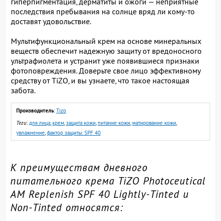
гиперпигментация, дерматиты и ожоги — неприятные
последствия пребывания на солнце вряд ли кому-то
доставят удовольствие.
Мультифункциональный крем на основе минеральных
веществ обеспечит надежную защиту от вредоносного
ультрафиолета и устранит уже появившиеся признаки
фотоповреждения. Доверьте свое лицо эффективному
средству от TiZO, и вы узнаете, что такое настоящая
забота.
Производитель
:
Tizo
Теги
:
для лица
,
крем
,
защита кожи
,
питание кожи
,
матирование кожи
,
увлажнение
,
фактор защиты: SPF 40
К преимуществам дневного
питательного крема TiZO Photoceutical
AM Replenish SPF 40 Lightly-Tinted и
Non-Tinted относятся: