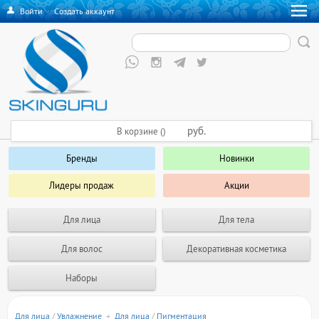
Войти
·
Создать аккаунт
руб.
В корзине ()
Бренды
Новинки
Лидеры продаж
Акции
Для лица
Для тела
Для волос
Декоративная косметика
Наборы
Для лица
/
Увлажнение
+
Для лица
/
Пигментация