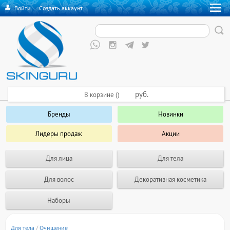
Войти
·
Создать аккаунт
руб.
В корзине ()
Бренды
Новинки
Лидеры продаж
Акции
Для лица
Для тела
Для волос
Декоративная косметика
Наборы
Для тела
/
Очищение