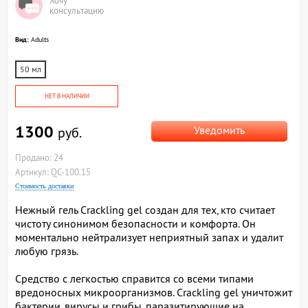
Хочу
консультацию
Вид:
Adults
50 мл
НЕТ В НАЛИЧИИ
1300
Уведомить
руб.
Продано: 24
Артикул: QC-100.15
Стоимость доставки
Нежный гель Crackling gel создан для тех, кто считает
чистоту синонимом безопасности и комфорта. Он
моментально нейтрализует неприятный запах и удалит
любую грязь.
Средство с легкостью справится со всеми типами
вредоносных микроорганизмов. Crackling gel уничтожит
бактерии, вирусы и грибы, паразитирующие на