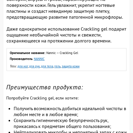
поверхности кожи. Гель увлажнит, укрепит ногтевые
пластины и создаст невидимую защитную плетку,
предотвращающую развитие патогенной микрофлоры.
Даже однократное использование Crackling gel подарит
ощущение необычайной чистоты и свежести,
сохраняющееся на протяжении долгого времени.
Оригинальное название:
Nannic — Crackling Gel
Производитель
:
NANNIC
Теги
:
для ног
,
для рук
,
для тела
,
гель
,
защита кожи
Преимущества продукта:
Попробуйте Crackling gel, если хотите:
Получить возможность добиться идеальной чистоты в
любом месте и в любое время;
Сохранить гигиеническую безупречность рук,
прикасаясь к предметам общего пользования;
Нейтрализовать микробы и неприятный запах с кожи