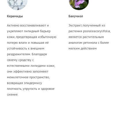
Керамиды
Бакучиол
Активно восстанавливают и
Экстракт, полученный из
укрепляют липидный барьер
растения psoraleacorylifolia,
кожи, предотвращая избыточную
является растительным
потерю влаги и повышая её
аналогом ретинола с более
устойчивость к внешним
мягким действием
раздражителям. Благодаря
своему сродству с
естественными липидами кожи,
они эффективно заполняют
межклеточное пространство,
возвращая эпидермису
плотность, упругость и здоровое
сияние.