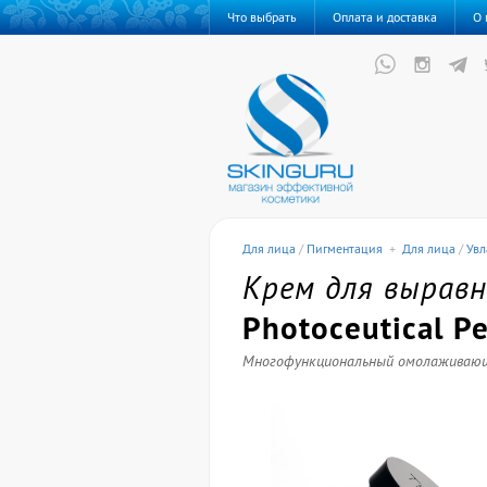
Что выбрать
Оплата и доставка
О 
Для лица
/
Пигментация
+
Для лица
/
Увл
Крем для вырав
Photoceutical Pe
Многофункциональный омолаживающ