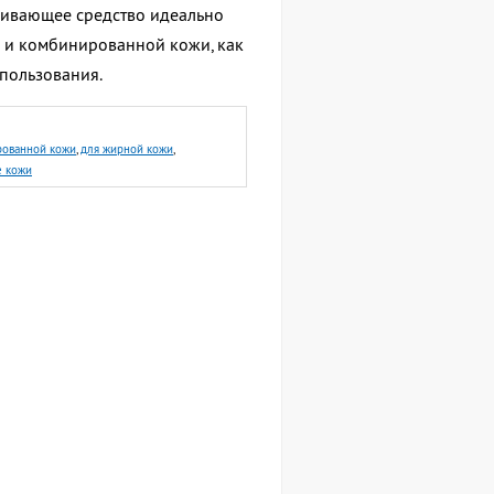
ивающее средство идеально
 и комбинированной кожи, как
спользования.
рованной кожи
,
для жирной кожи
,
е кожи