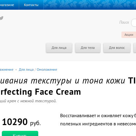
магазине
Контакты
Поиск
Акции
Для лица
Для тела
Для волос
ажнение
+
Для лица
/
Омоложение
нивания текстуры и тона кожи
T
rfecting Face Cream
ий крем с нежной текстурой.
Восстанавливает и оживляет кожу 
10290
руб.
полезных ингредиентов в невесомо
Купить