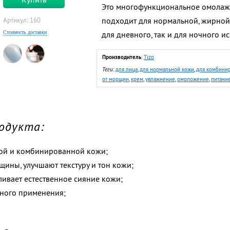
Это многофункциональное омолаж
подходит для нормальной, жирной
Артикул: 160
Стоимость доставки
для дневного, так и для ночного и
Производитель
:
Tizo
Теги
:
для лица
,
для нормальной кожи
,
для комбини
от морщин
,
крем
,
увлажнение
,
омоложение
,
питани
одукта:
ой и комбинированной кожи;
ины, улучшают текстуру и тон кожи;
ливает естественное сияние кожи;
ного применения;