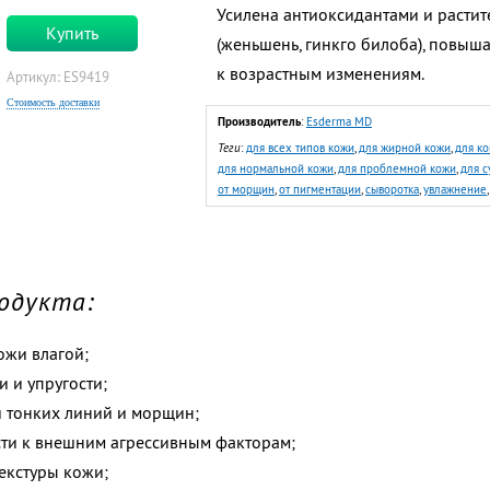
Усилена антиоксидантами и расти
Купить
(женьшень, гинкго билоба), повы
к возрастным изменениям.
Артикул: ES9419
Стоимость доставки
Производитель
:
Esderma MD
Теги
:
для всех типов кожи
,
для жирной кожи
,
для к
для нормальной кожи
,
для проблемной кожи
,
для с
от морщин
,
от пигментации
,
сыворотка
,
увлажнение
одукта:
ожи влагой;
и и упругости;
 тонких линий и морщин;
ти к внешним агрессивным факторам;
екстуры кожи;