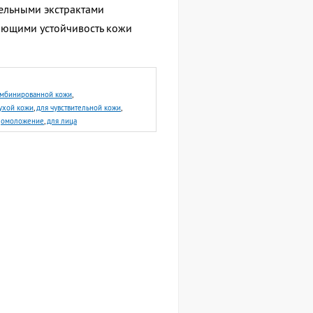
тельными экстрактами
шающими устойчивость кожи
омбинированной кожи
,
ухой кожи
,
для чувствительной кожи
,
,
омоложение
,
для лица