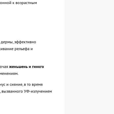
лонной к возрастным
и дермы, эффективно
живание рельефа и
лючая
женьшень и гинкго
зменениям.
с и сияние, в то время
а, вызванного УФ-излучением