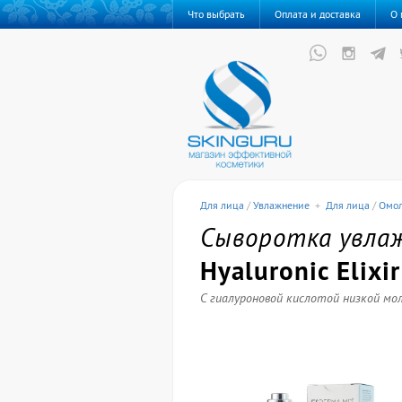
Что выбрать
Оплата и доставка
О 
Для лица
/
Увлажнение
+
Для лица
/
Омо
Сыворотка увла
Hyaluronic Elixir
С гиалуроновой кислотой низкой мо