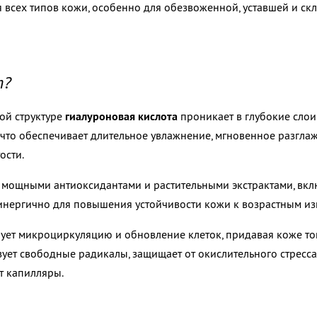
 всех типов кожи, особенно для обезвоженной, уставшей и ск
т?
ой структуре
гиалуроновая кислота
проникает в глубокие сло
, что обеспечивает длительное увлажнение, мгновенное разгла
ости.
 мощными антиоксидантами и растительными экстрактами, вк
синергично для повышения устойчивости кожи к возрастным и
ует микроциркуляцию и обновление клеток, придавая коже тону
зует свободные радикалы, защищает от окислительного стресс
т капилляры.