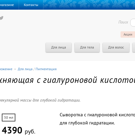
магазине
Контакты
Поиск
Акции
Для лица
Для тела
Для волос
ложение
+
Для лица
/
Пигментация
жняющая с гиалуроновой кислот
лекулярной массы для глубокой гидратации.
Сыворотка с гиалуроновой кислот
30 мл
для глубокой гидратации.
4390
руб.