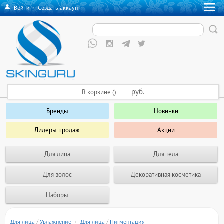
Войти
·
Создать аккаунт
руб.
В корзине ()
Бренды
Новинки
Лидеры продаж
Акции
Для лица
Для тела
Для волос
Декоративная косметика
Наборы
Для лица
/
Увлажнение
+
Для лица
/
Пигментация