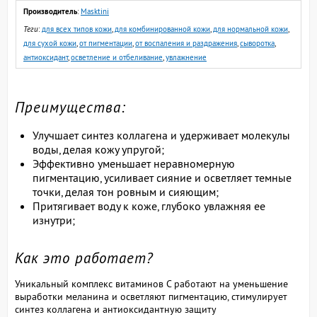
Производитель
:
Masktini
Теги
:
для всех типов кожи
,
для комбинированной кожи
,
для нормальной кожи
,
для сухой кожи
,
от пигментации
,
от воспаления и раздражения
,
сыворотка
,
антиоксидант
,
осветление и отбеливание
,
увлажнение
Преимущества:
Улучшает синтез коллагена и удерживает молекулы
воды, делая кожу упругой;
Эффективно уменьшает неравномерную
пигментацию, усиливает сияние и осветляет темные
точки, делая тон ровным и сияющим;
Притягивает воду к коже, глубоко увлажняя ее
изнутри;
Как это работает?
Уникальный комплекс витаминов С работают на уменьшение
выработки меланина и осветляют пигментацию, стимулирует
синтез коллагена и антиоксидантную защиту