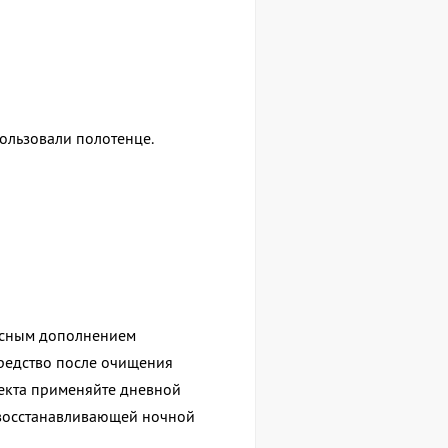
пользовали полотенце.
асным дополнением
средство после очищения
екта применяйте дневной
 восстанавливающей ночной