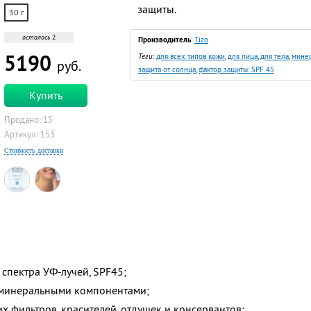
защиты.
30 г
осталось
2
Производитель
:
Tizo
5190
Теги
:
для всех типов кожи
,
для лица
,
для тела
,
минер
руб.
защита от солнца
,
фактор защиты: SPF 45
Купить
Продано: 15
Артикул: 153
Стоимость доставки
спектра УФ-лучей, SPF45;
 минеральными компонентами;
х фильтров, красителей, отдушек и консервантов;