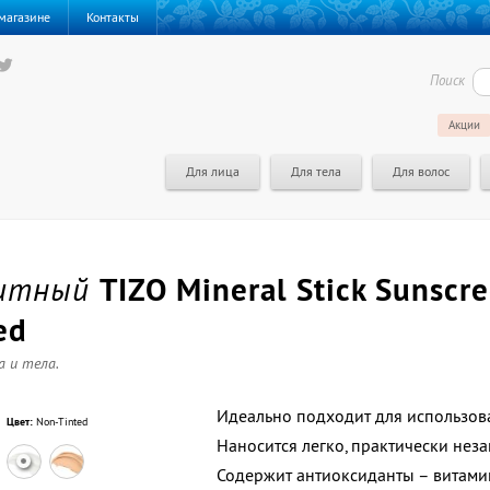
магазине
Контакты
Поиск
Акции
Для лица
Для тела
Для волос
щитный
TIZO Mineral Stick Sunscr
ed
 и тела.
Идеально подходит для использова
Цвет:
Non-Tinted
Наносится легко, практически нез
Содержит антиоксиданты – витами