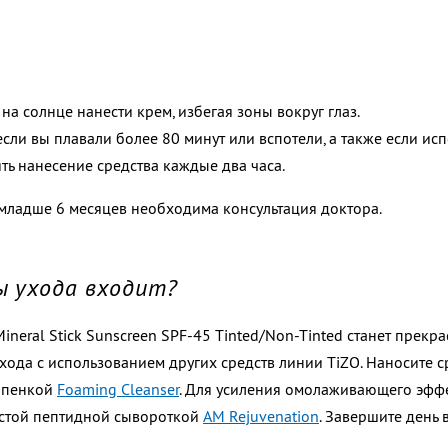
на солнце нанести крем, избегая зоны вокруг глаз.
если вы плавали более 80 минут или вспотели, а также если ис
ть нанесение средства каждые два часа.
младше 6 месяцев необходима консультация доктора.
ы ухода входит?
neral Stick Sunscreen SPF-45 Tinted/Non-Tinted
станет прекр
ода с использованием других средств линии TiZO. Наносите 
 пенкой
Foaming Cleanser
. Для усиления омолаживающего эфф
истой пептидной сывороткой
AM Rejuvenation
. Завершите день