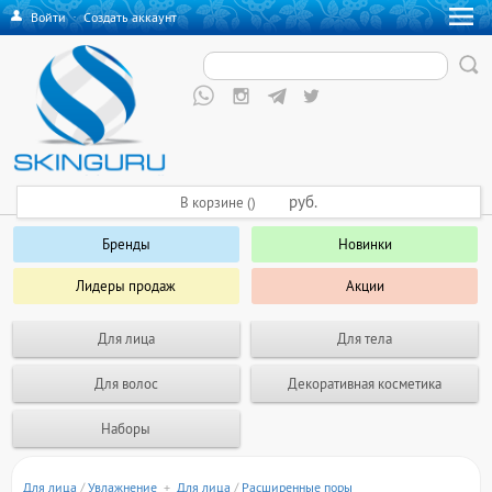
Войти
·
Создать аккаунт
руб.
В корзине ()
Бренды
Новинки
Лидеры продаж
Акции
Для лица
Для тела
Для волос
Декоративная косметика
Наборы
Для лица
/
Увлажнение
+
Для лица
/
Расширенные поры