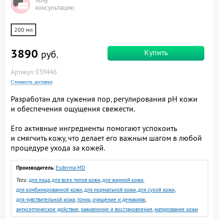
Хочу
консультацию
200 мл
3890
Купить
руб.
Артикул: ES9446
Стоимость доставки
Разработан для сужения пор, регулирования pH кожи
и обеспечения ощущения свежести.
Его активные ингредиенты помогают успокоить
и смягчить кожу, что делает его важным шагом в любой
процедуре ухода за кожей.
Производитель
:
Esderma MD
Теги
:
для лица
,
для всех типов кожи
,
для жирной кожи
,
для комбинированной кожи
,
для нормальной кожи
,
для сухой кожи
,
для чувствительной кожи
,
тоник
,
очищение и демакияж
,
антисептическое действие
,
заживление и восстановление
,
матирование кожи