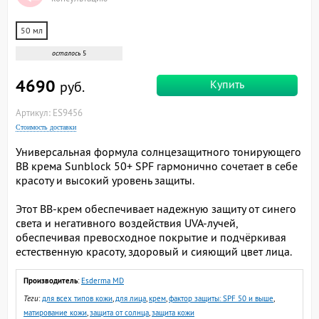
50 мл
осталось
5
4690
Купить
руб.
Артикул: ES9456
Стоимость доставки
Универсальная формула солнцезащитного тонирующего
BB крема Sunblock 50+ SPF гармонично сочетает в себе
красоту и высокий уровень защиты.
Этот BB-крем обеспечивает надежную защиту от синего
света и негативного воздействия UVA-лучей,
обеспечивая превосходное покрытие и подчёркивая
естественную красоту, здоровый и сияющий цвет лица.
Производитель
:
Esderma MD
Теги
:
для всех типов кожи
,
для лица
,
крем
,
фактор защиты: SPF 50 и выше
,
матирование кожи
,
защита от солнца
,
защита кожи