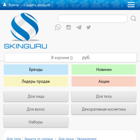
Войти
·
Создать аккаунт
руб.
В корзине ()
Бренды
Новинки
Лидеры продаж
Акции
Для лица
Для тела
Для волос
Декоративная косметика
Наборы
Для тела
/
Защита от солнца
+
Для лица
/
Увлажнение