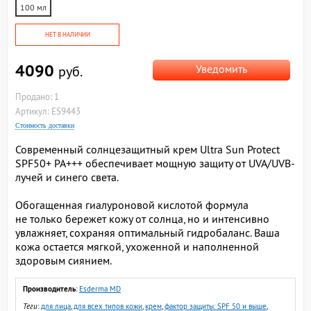
100 мл
НЕТ В НАЛИЧИИ
4090
Уведомить
руб.
Продано: 1
Артикул: ES9443
Стоимость доставки
Современный солнцезащитный крем Ultra Sun Protect
SPF50+ PA+++ обеспечивает мощную защиту от UVA/UVB-
лучей и синего света.
Обогащенная гиалуроновой кислотой формула
не только бережет кожу от солнца, но и интенсивно
увлажняет, сохраняя оптимальный гидробаланс. Ваша
кожа остается мягкой, ухоженной и наполненной
здоровым сиянием.
Производитель
:
Esderma MD
Теги
:
для лица
,
для всех типов кожи
,
крем
,
фактор защиты: SPF 50 и выше
,