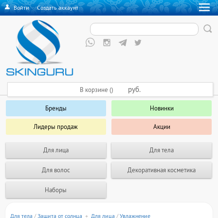
Войти
·
Создать аккаунт
руб.
В корзине ()
Бренды
Новинки
Лидеры продаж
Акции
Для лица
Для тела
Для волос
Декоративная косметика
Наборы
Для тела
/
Защита от солнца
+
Для лица
/
Увлажнение