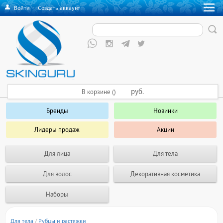
Войти
·
Создать аккаунт
руб.
В корзине ()
Бренды
Новинки
Лидеры продаж
Акции
Для лица
Для тела
Для волос
Декоративная косметика
Наборы
Для тела
/
Рубцы и растяжки