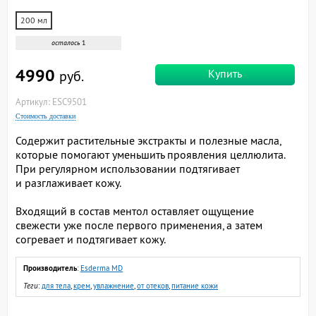
200 мл
осталось
1
4990
Купить
руб.
Артикул: ESC9501
Стоимость доставки
Содержит растительные экстракты и полезные масла,
которые помогают уменьшить проявления целлюлита.
При регулярном использовании подтягивает
и разглаживает кожу.
Входящий в состав ментол оставляет ощущение
свежести уже после первого применения, а затем
согревает и подтягивает кожу.
Производитель
:
Esderma MD
Теги
:
для тела
,
крем
,
увлажнение
,
от отеков
,
питание кожи