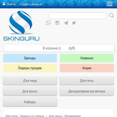
Войти
·
Создать аккаунт
руб.
В корзине ()
Бренды
Новинки
Лидеры продаж
Акции
Для лица
Для тела
Для волос
Декоративная косметика
Наборы
Для тела
/
Защита от солнца
+
Для лица
/
Увлажнение