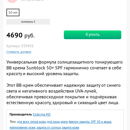
50 мл
осталось
5
4690
Купить
руб.
Артикул: ES9456
Стоимость доставки
Универсальная формула солнцезащитного тонирующего
BB крема Sunblock 50+ SPF гармонично сочетает в себе
красоту и высокий уровень защиты.
Этот BB-крем обеспечивает надежную защиту от синего
света и негативного воздействия UVA-лучей,
обеспечивая превосходное покрытие и подчёркивая
естественную красоту, здоровый и сияющий цвет лица.
Производитель
:
Esderma MD
Теги
:
для всех типов кожи
,
для лица
,
крем
,
фактор защиты: SPF 50 и выше
,
матирование кожи
,
защита от солнца
,
защита кожи