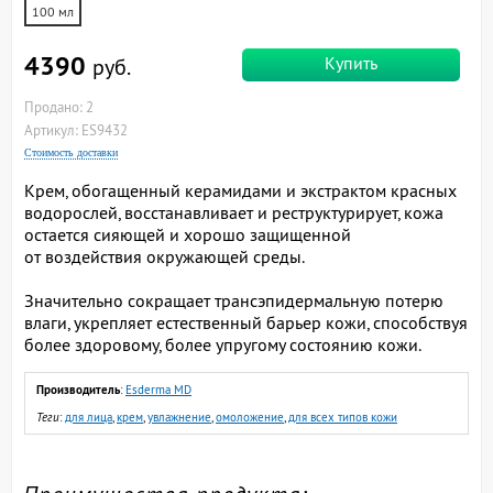
100 мл
4390
Купить
руб.
Продано: 2
Артикул: ES9432
Стоимость доставки
Крем, обогащенный керамидами и экстрактом красных
водорослей, восстанавливает и реструктурирует, кожа
остается сияющей и хорошо защищенной
от воздействия окружающей среды.
Значительно сокращает трансэпидермальную потерю
влаги, укрепляет естественный барьер кожи, способствуя
более здоровому, более упругому состоянию кожи.
Производитель
:
Esderma MD
Теги
:
для лица
,
крем
,
увлажнение
,
омоложение
,
для всех типов кожи