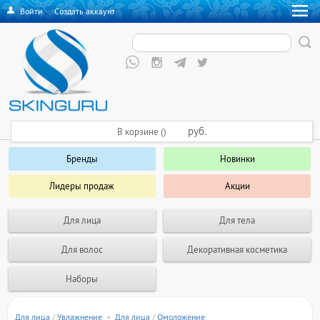
Войти
·
Создать аккаунт
руб.
В корзине ()
Бренды
Новинки
Лидеры продаж
Акции
Для лица
Для тела
Для волос
Декоративная косметика
Наборы
Для лица
/
Увлажнение
+
Для лица
/
Омоложение