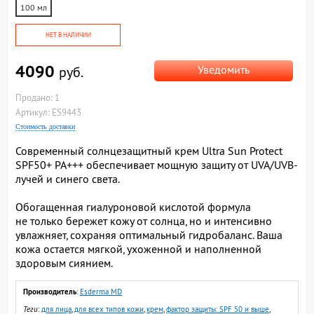
100 мл
НЕТ В НАЛИЧИИ
4090
Уведомить
руб.
Продано: 1
Артикул: ES9443
Стоимость доставки
Современный солнцезащитный крем Ultra Sun Protect
SPF50+ PA+++ обеспечивает мощную защиту от UVA/UVB-
лучей и синего света.
Обогащенная гиалуроновой кислотой формула
не только бережет кожу от солнца, но и интенсивно
увлажняет, сохраняя оптимальный гидробаланс. Ваша
кожа остается мягкой, ухоженной и наполненной
здоровым сиянием.
Производитель
:
Esderma MD
Теги
:
для лица
,
для всех типов кожи
,
крем
,
фактор защиты: SPF 50 и выше
,