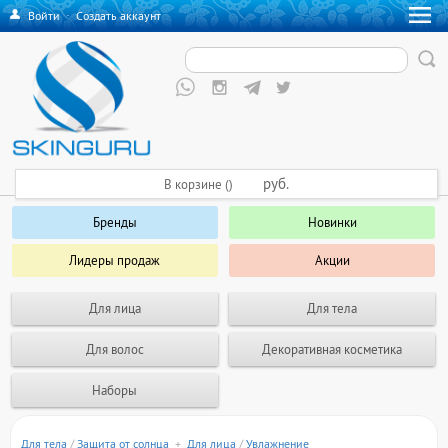
Войти
·
Создать аккаунт
руб.
В корзине ()
Бренды
Новинки
Лидеры продаж
Акции
Для лица
Для тела
Для волос
Декоративная косметика
Наборы
Для тела
/
Защита от солнца
+
Для лица
/
Увлажнение