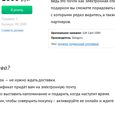
Ведь это почти как электронная от
подарком вы сможете порадовать не
Купить
с которыми редко видитесь, а такж
Продано: 1
партнеров.
Артикул: 98.1000
Стоимость доставки
Оригинальное название:
Gift Card 1000
Производитель
: Skinguru
Теги
:
подарок
,
подарочный сертификат
тва?
к — не нужно ждать доставки.
тификат придёт вам на электронную почту.
 выставить напоминание и подарить, когда наступит время.
зин, чтобы совершить покупку – активируйте ее онлайн и ждит