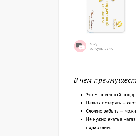
Хочу
консультацию
В чем преимущес
Это мгновенный подаро
Нельзя потерять — сер
Сложно забыть — можно
Не нужно ехать в мага
подарками!