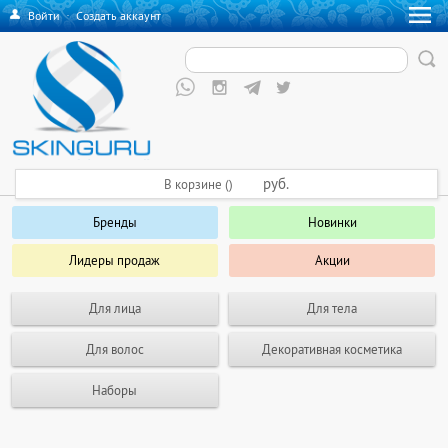
Войти
·
Создать аккаунт
руб.
В корзине ()
Бренды
Новинки
Лидеры продаж
Акции
Для лица
Для тела
Для волос
Декоративная косметика
Наборы