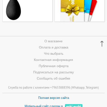
↑
О магазине
Оплата и доставка
Что выбрать
Контактная информация
Публичная оферта
Подписаться на рассылку
Сообщить об ошибке
Служба по работе с клиентами +79653888396 (
Whatsapp
, Telegram)
Полная версия сайта
Мобильный сайт сделан в