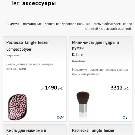
Тег:
аксессуары
Cначала:
популярные
·
дешевые
·
дорогие
·
новинки
·
самые обсуждаемые
·
со
скидкой
·
с высокой оценкой
Расческа Tangle Teezer
Мини-кисть для пудры и
румян
Compact Styler
Kabuki
Tangle Teezer
ColoreScience
Сенсационная расчёска, которая
всегда с вами
Максимум профессиональных свойств
при мини-размере!
1490
3312
руб.
руб.
от
34
1
Кисть для макияжа в
Расческа Tangle Teezer