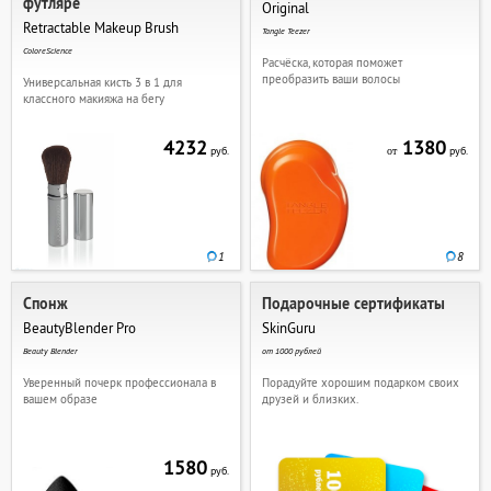
футляре
Original
Retractable Makeup Brush
Tangle Teezer
ColoreScience
Расчёска, которая поможет
преобразить ваши волосы
Универсальная кисть 3 в 1 для
классного макияжа на бегу
4232
1380
руб.
руб.
от
1
8
Спонж
Подарочные сертификаты
BeautyBlender Pro
SkinGuru
Beauty Blender
от 1000 рублей
Уверенный почерк профессионала в
Порадуйте хорошим подарком своих
вашем образе
друзей и близких.
1580
руб.