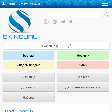
Войти
·
Создать аккаунт
руб.
В корзине ()
Бренды
Новинки
Лидеры продаж
Акции
Для лица
Для тела
Для волос
Декоративная косметика
Наборы
Наборы
/
Подарочные