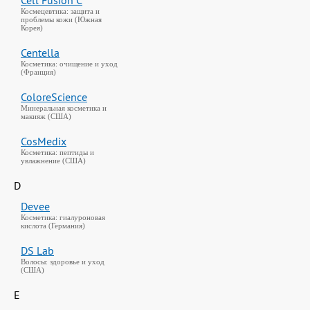
Cell Fusion C
Космецевтика: защита и
проблемы кожи (Южная
Корея)
Centella
Косметика: очищение и уход
(Франция)
ColoreScience
Минеральная косметика и
макияж (США)
CosMedix
Косметика: пептиды и
увлажнение (США)
D
Devee
Косметика: гиалуроновая
кислота (Германия)
DS Lab
Волосы: здоровье и уход
(США)
E