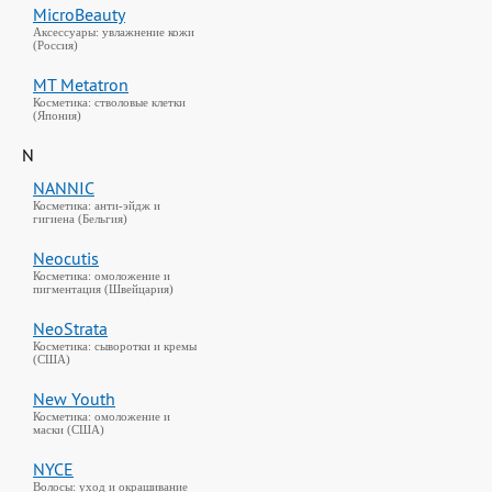
MicroBeauty
Аксессуары: увлажнение кожи
(Россия)
MT Metatron
Косметика: стволовые клетки
(Япония)
N
NANNIC
Косметика: анти-эйдж и
гигиена (Бельгия)
Neocutis
Косметика: омоложение и
пигментация (Швейцария)
NeoStrata
Косметика: сыворотки и кремы
(США)
New Youth
Косметика: омоложение и
маски (США)
NYCE
Волосы: уход и окрашивание