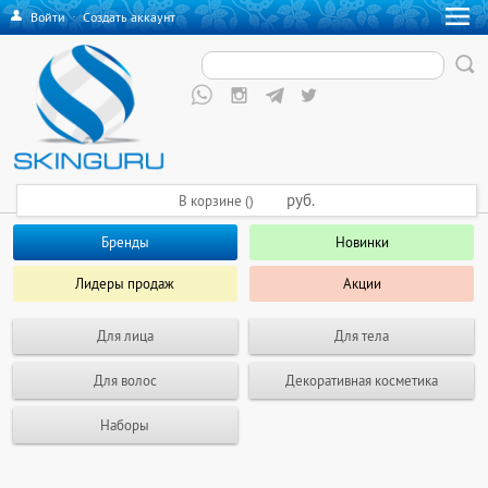
Войти
·
Создать аккаунт
руб.
В корзине ()
Бренды
Новинки
Лидеры продаж
Акции
Для лица
Для тела
Для волос
Декоративная косметика
Наборы