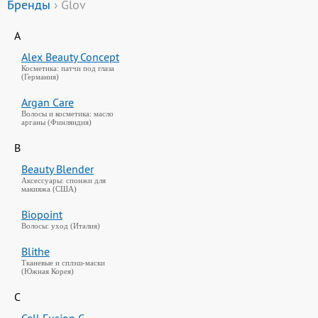
Бренды
› Glov
A
Alex Beauty Concept
Косметика: патчи под глаза
(Германия)
Argan Care
Волосы и косметика: масло
арганы (Финляндия)
B
Beauty Blender
Аксессуары: спонжи для
макияжа (США)
Biopoint
Волосы: уход (Италия)
Blithe
Тканевые и сплэш-маски
(Южная Корея)
C