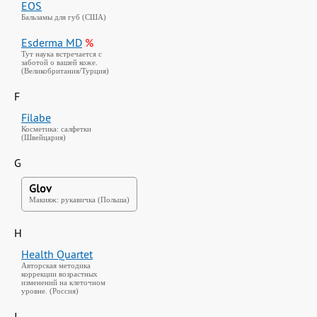
EOS
Бальзамы для губ (США)
Esderma MD
%
Тут наука встречается с
заботой о вашей коже.
(Великобритания/Турция)
F
Filabe
Косметика: салфетки
(Швейцария)
G
Glov
Макияж: рукавичка (Польша)
H
Health Quartet
Авторская методика
коррекции возрастных
изменений на клеточном
уровне. (Россия)
I