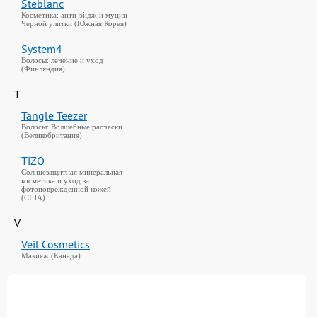
Steblanc
Косметика: анти-эйдж и муцин
Черной улитки (Южная Корея)
System4
Волосы: лечение и уход
(Финляндия)
T
Tangle Teezer
Волосы: Волшебные расчёски
(Великобритания)
TiZO
Солнцезащитная минеральная
косметика и уход за
фотоповрежденной кожей
(США)
V
Veil Cosmetics
Макияж (Канада)