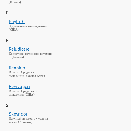
(Италия)
P
Phyto-C
Эффективная космецевтика
(США)
R
Rejudicare
Косметика: ретинол и витамин
C (Канада)
Renokin
Волосы: Средства от
выпадения (Южная Корея)
Revivogen
Волосы: Средства от
выпадения (США)
S
Skeyndor
Научный подход в уходе за
кожей (Испания)