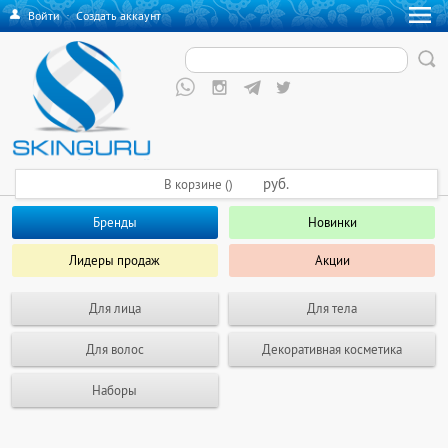
Войти
·
Создать аккаунт
руб.
В корзине ()
Бренды
Новинки
Лидеры продаж
Акции
Для лица
Для тела
Для волос
Декоративная косметика
Наборы