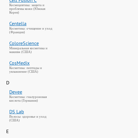
Cell Fusion C
Космецевтика: защита и
проблемы кожи (Южная
Корея)
Centella
Косметика: очищение и уход
(Франция)
ColoreScience
Минеральная косметика и
макияж (США)
CosMedix
Косметика: пептиды и
увлажнение (США)
D
Devee
Косметика: гиалуроновая
кислота (Германия)
DS Lab
Волосы: здоровье и уход
(США)
E