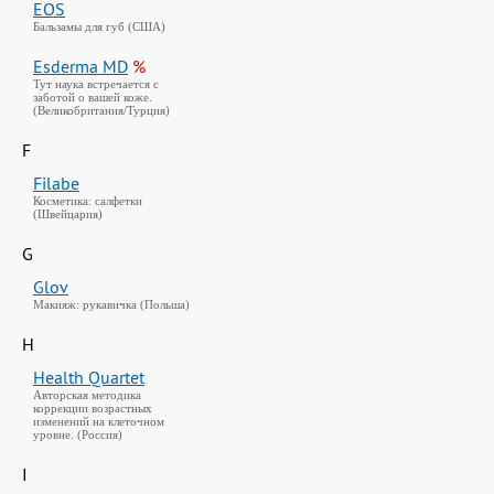
EOS
Бальзамы для губ (США)
Esderma MD
%
Тут наука встречается с
заботой о вашей коже.
(Великобритания/Турция)
F
Filabe
Косметика: салфетки
(Швейцария)
G
Glov
Макияж: рукавичка (Польша)
H
Health Quartet
Авторская методика
коррекции возрастных
изменений на клеточном
уровне. (Россия)
I