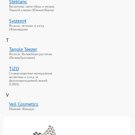
Steblanc
Косметика: анти-эйдж и муцин
Черной улитки (Южная Корея)
System4
Волосы: лечение и уход
(Финляндия)
T
Tangle Teezer
Волосы: Волшебные расчёски
(Великобритания)
TiZO
Солнцезащитная минеральная
косметика и уход за
фотоповрежденной кожей
(США)
V
Veil Cosmetics
Макияж (Канада)