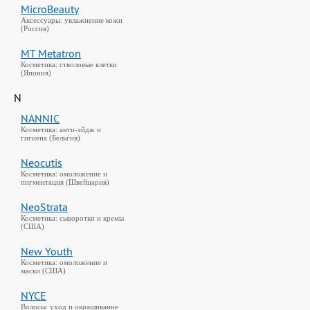
MicroBeauty
Аксессуары: увлажнение кожи
(Россия)
MT Metatron
Косметика: стволовые клетки
(Япония)
N
NANNIC
Косметика: анти-эйдж и
гигиена (Бельгия)
Neocutis
Косметика: омоложение и
пигментация (Швейцария)
NeoStrata
Косметика: сыворотки и кремы
(США)
New Youth
Косметика: омоложение и
маски (США)
NYCE
Волосы: уход и окрашивание