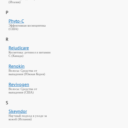
(Италия)
P
Phyto-C
Эффективная космецевтика
(США)
R
Rejudicare
Косметика: ретинол и витамин
C (Канада)
Renokin
Волосы: Средства от
выпадения (Южная Корея)
Revivogen
Волосы: Средства от
выпадения (США)
S
Skeyndor
Научный подход в уходе за
кожей (Испания)