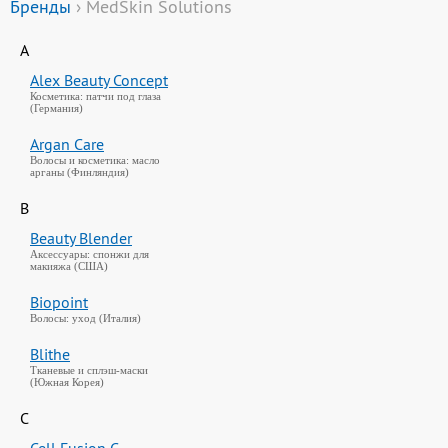
Бренды
› MedSkin Solutions
A
Alex Beauty Concept
Косметика: патчи под глаза
(Германия)
Argan Care
Волосы и косметика: масло
арганы (Финляндия)
B
Beauty Blender
Аксессуары: спонжи для
макияжа (США)
Biopoint
Волосы: уход (Италия)
Blithe
Тканевые и сплэш-маски
(Южная Корея)
C