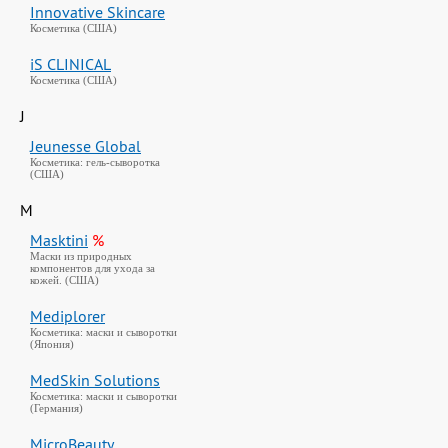
Innovative Skincare
Косметика (США)
iS CLINICAL
Косметика (США)
J
Jeunesse Global
Косметика: гель-сыворотка
(США)
M
Masktini
%
Маски из природных
компонентов для ухода за
кожей. (США)
Mediplorer
Косметика: маски и сыворотки
(Япония)
MedSkin Solutions
Косметика: маски и сыворотки
(Германия)
MicroBeauty