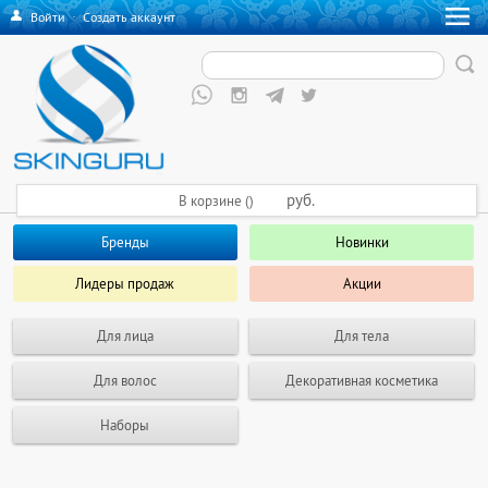
Войти
·
Создать аккаунт
руб.
В корзине ()
Бренды
Новинки
Лидеры продаж
Акции
Для лица
Для тела
Для волос
Декоративная косметика
Наборы