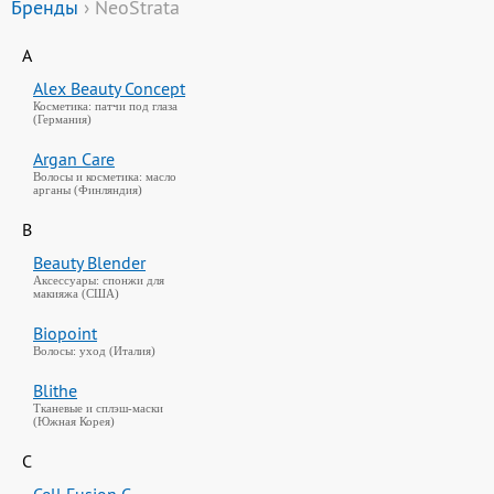
Бренды
› NeoStrata
A
Alex Beauty Concept
Косметика: патчи под глаза
(Германия)
Argan Care
Волосы и косметика: масло
арганы (Финляндия)
B
Beauty Blender
Аксессуары: спонжи для
макияжа (США)
Biopoint
Волосы: уход (Италия)
Blithe
Тканевые и сплэш-маски
(Южная Корея)
C