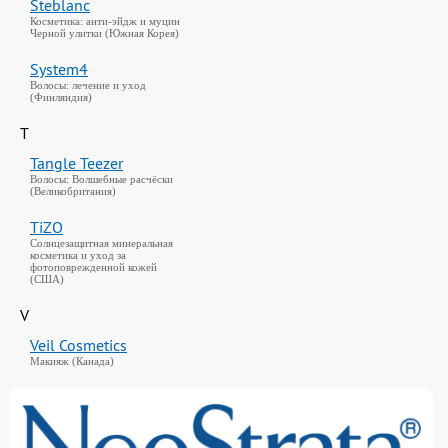
Steblanc
Косметика: анти-эйдж и муцин
Черной улитки (Южная Корея)
System4
Волосы: лечение и уход
(Финляндия)
T
Tangle Teezer
Волосы: Волшебные расчёски
(Великобритания)
TiZO
Солнцезащитная минеральная
косметика и уход за
фотоповрежденной кожей
(США)
V
Veil Cosmetics
Макияж (Канада)