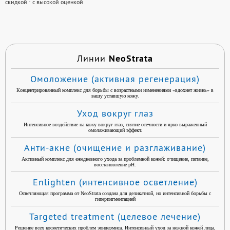
скидкой
·
с высокой оценкой
NeoStrata
Линии
Омоложение (активная регенерация)
Концентрированный комплекс для борьбы с возрастными изменениями «вдохнет жизнь» в
вашу уставшую кожу.
Уход вокруг глаз
Интенсивное воздействие на кожу вокруг глаз, снятие отечности и ярко выраженный
омолаживающий эффект.
Анти-акне (очищение и разглаживание)
Активный комплекс для ежедневного ухода за проблемной кожей: очищение, питание,
восстановление pH.
Enlighten (интенсивное осветление)
Осветляющая программа от NeoStrata создана для деликатной, но интенсивной борьбы с
гиперпигментацией
Targeted treatment (целевое лечение)
Решение всех косметических проблем эпидермиса. Интенсивный уход за нежной кожей лица,