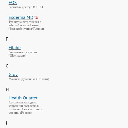
EOS
Бальзамы для губ (США)
Esderma MD
%
Тут наука встречается с
заботой о вашей коже.
(Великобритания/Турция)
F
Filabe
Косметика: салфетки
(Швейцария)
G
Glov
Макияж: рукавичка (Польша)
H
Health Quartet
Авторская методика
коррекции возрастных
изменений на клеточном
уровне. (Россия)
I