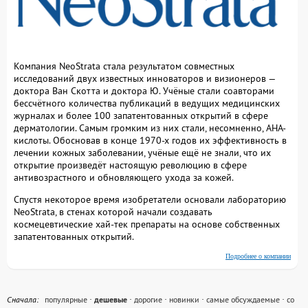
Компания NeoStrata стала результатом совместных
исследований двух известных инноваторов и визионеров —
доктора Ван Скотта и доктора Ю. Учёные стали соавторами
бессчётного количества публикаций в ведущих медицинских
журналах и более 100 запатентованных открытий в сфере
дерматологии. Самым громким из них стали, несомненно, AHA-
кислоты. Обосновав в конце 1970-х годов их эффективность в
лечении кожных заболевании, учёные ещё не знали, что их
открытие произведёт настоящую революцию в сфере
антивозрастного и обновляющего ухода за кожей.
Спустя некоторое время изобретатели основали лабораторию
NeoStrata, в стенах которой начали создавать
космецевтические хай-тек препараты на основе собственных
запатентованных открытий.
Подробнее о компании
Cначала:
популярные
·
дешевые
·
дорогие
·
новинки
·
самые обсуждаемые
·
со