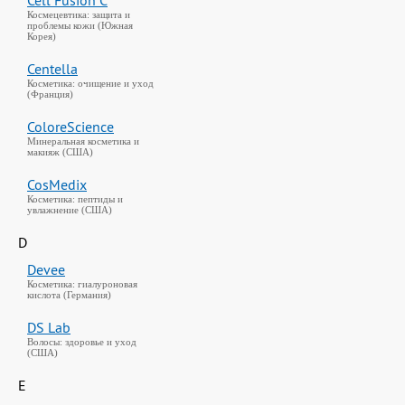
Cell Fusion C
Космецевтика: защита и
проблемы кожи (Южная
Корея)
Centella
Косметика: очищение и уход
(Франция)
ColoreScience
Минеральная косметика и
макияж (США)
CosMedix
Косметика: пептиды и
увлажнение (США)
D
Devee
Косметика: гиалуроновая
кислота (Германия)
DS Lab
Волосы: здоровье и уход
(США)
E