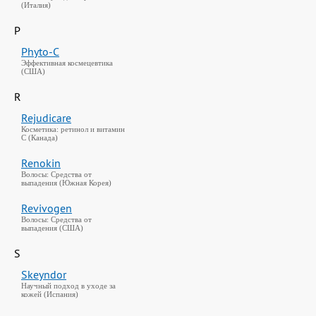
(Италия)
P
Phyto-C
Эффективная космецевтика
(США)
R
Rejudicare
Косметика: ретинол и витамин
C (Канада)
Renokin
Волосы: Средства от
выпадения (Южная Корея)
Revivogen
Волосы: Средства от
выпадения (США)
S
Skeyndor
Научный подход в уходе за
кожей (Испания)