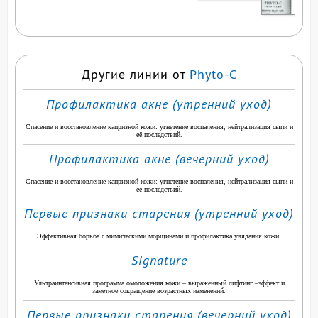
ПРОДУКТ
Другие линии от
Phyto-C
Профилактика акне (утренний уход)
Спасение и восстановление капризной кожи: угнетение воспаления, нейтрализация сыпи и
её последствий.
Профилактика акне (вечерний уход)
Спасение и восстановление капризной кожи: угнетение воспаления, нейтрализация сыпи и
её последствий.
Первые признаки старения (утренний уход)
Эффективная борьба с мимическими морщинами и профилактика увядания кожи.
Signature
Ультраинтенсивная программа омоложения кожи – выраженный лифтинг –эффект и
заметное сокращение возрастных изменений.
Первые признаки старения (вечерний уход)