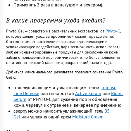
Применять 2 раза в день (утром и вечером).
В какие программы ухода входит?
Phyto Gel — средство из растительных экстрактов от
Phyto-C
,
которое делает уход за проблемной кожей гораздо легче:
быстро снимает воспаление, оказывает укрепляющее и
успокаивающее воздействия, даря возможность использовать
любые концентрированные продукты для омоложения кожи,
забыв о повышенной восприимчивости и не боясь появления
негативных реакций (аллергии, покраснений, сыпи и т.д.).
Добиться максимального результата позволит сочетание Phyto
Gel с:
отшелушивающим и увлажняющим гелем
Intense
Line Defense
или сывороткой
Active Serum
или
Bionic
Serum
от PHYTO-C для сужения пор и обновления
кожи, чередуя их утреннее и вечернее применение;
сверху можно наносить увлажняющий гель
B5
Gel
или увлажняющий крем
Moisture Cream
.