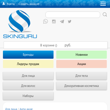
Войти
·
Создать аккаунт
руб.
В корзине ()
Бренды
Новинки
Лидеры продаж
Акции
Для лица
Для тела
Для волос
Декоративная косметика
Наборы
Для лица
/
Анти-акне