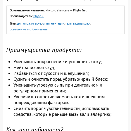
Оригинальное название:
Phyto-c skin care — Phyto Gel
Производитель
:
Phyto-C
Теги
:
для лица
,
от акне
,
от пигментации
,
гель
,
защита кожи
,
осветление и отбеливание
Преимущества продукта:
Уменьшить покраснение и успокоить кожу;
Нейтрализовать зуд;
Избавиться от сухости и шелушения;
Сузить и очистить поры, убрать жирный блеск;
Уменьшить угревую сыпь при длительном и
регулярном применении;
Увеличить сопротивляемость кожи внешним
повреждающим факторам.
Снизить порог чувствительности, использовать
средства, которые раньше вызывали аллергию;
Как это работает?