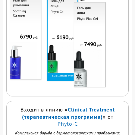
Гель для
Гель для
умывания
лица
Гель для
Soothing
Phyto Gel
лица
Cleanser
Phyto Plus Gel
+
6790
6190
руб.
руб.
от
7490
руб.
от
ВЫ СМОТРИТЕ ЭТОТ
ПРОДУКТ
Clinical Treatment
Входит в линию «
(терапевтическая программа)
» от
Phyto-C
Комплексная борьба с дерматологическими проблемами: