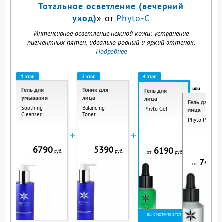
Тотальное осветление (вечерний
уход)
» от
Phyto-C
Интенсивное осветление нежной кожи: устранение
пигментных пятен, идеально ровный и яркий оттенок.
Подробнее
1 этап
2 этап
4 этап
или
Гель для
Тоник для
Гель для
умывания
лица
лица
Гель для
Soothing
Balancing
Phyto Gel
лица
Cleanser
Toner
Phyto Plus Gel
+
+
6790
5390
6190
руб.
руб.
руб.
от
7490
р
от
ВЫ СМОТРИТЕ ЭТОТ