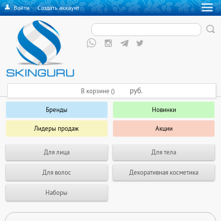
Войти
·
Создать аккаунт
руб.
В корзине ()
Бренды
Новинки
Лидеры продаж
Акции
Для лица
Для тела
Для волос
Декоративная косметика
Наборы