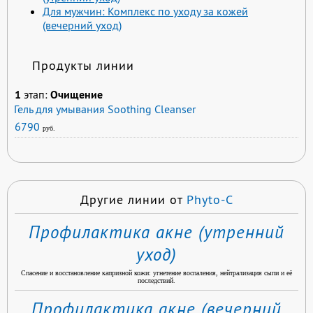
Для мужчин: Комплекс по уходу за кожей
(вечерний уход)
Продукты линии
1
этап:
Очищение
Гель для умывания Soothing Cleanser
6790
руб.
Другие линии от
Phyto-C
Профилактика акне (утренний
уход)
Спасение и восстановление капризной кожи: угнетение воспаления, нейтрализация сыпи и её
последствий.
Профилактика акне (вечерний