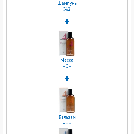
Шампунь
№2
Маска
«О»
Бальзам
«H»