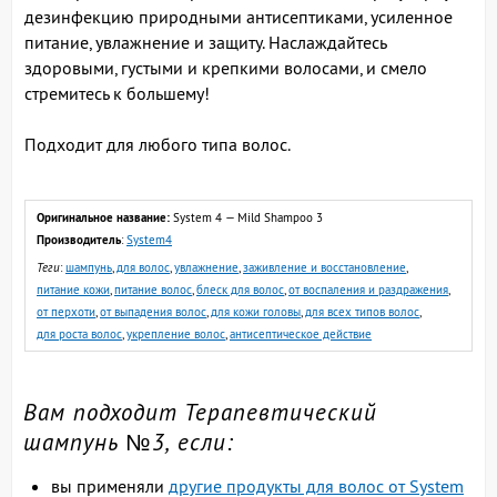
дезинфекцию природными антисептиками, усиленное
питание, увлажнение и защиту. Наслаждайтесь
здоровыми, густыми и крепкими волосами, и смело
стремитесь к большему!
Подходит для любого типа волос.
Оригинальное название:
System 4 — Mild Shampoo 3
Производитель
:
System4
Теги
:
шампунь
,
для волос
,
увлажнение
,
заживление и восстановление
,
питание кожи
,
питание волос
,
блеск для волос
,
от воспаления и раздражения
,
от перхоти
,
от выпадения волос
,
для кожи головы
,
для всех типов волос
,
для роста волос
,
укрепление волос
,
антисептическое действие
Вам подходит Терапевтический
шампунь №3, если:
вы применяли
другие продукты для волос от System