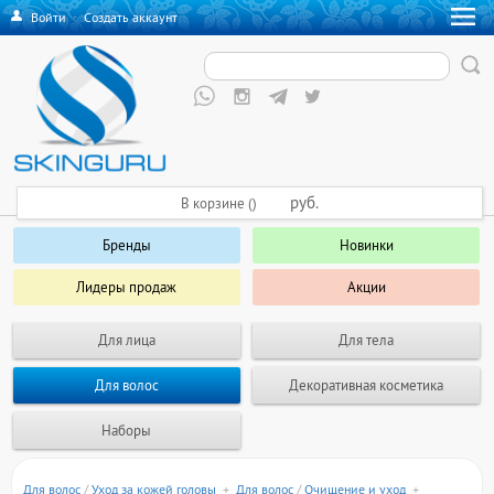
Войти
·
Создать аккаунт
руб.
В корзине ()
Бренды
Новинки
Лидеры продаж
Акции
Для лица
Для тела
Для волос
Декоративная косметика
Наборы
Для волос
/
Уход за кожей головы
+
Для волос
/
Очищение и уход
+