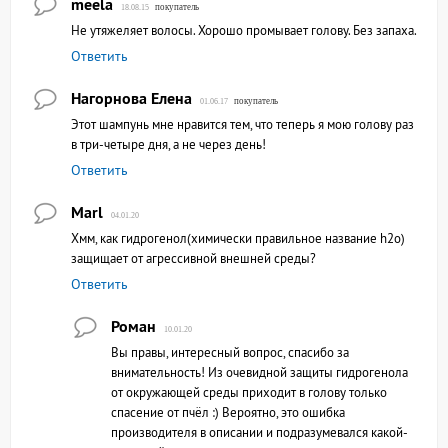
meela
покупатель
18.08.15
Не утяжеляет волосы. Хорошо промывает голову. Без запаха.
Ответить
Нагорнова Елена
покупатель
01.06.17
Этот шампунь мне нравится тем, что теперь я мою голову раз
в три-четыре дня, а не через день!
Ответить
Marl
04.01.20
Хмм, как гидрогенол(химически правильное название h2o)
защищает от агрессивной внешней среды?
Ответить
Роман
10.01.20
Вы правы, интересный вопрос, спасибо за
внимательность! Из очевидной защиты гидрогенола
от окружающей среды приходит в голову только
спасение от пчёл :) Вероятно, это ошибка
производителя в описании и подразумевался какой-