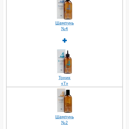
Шампунь
№4
Тоник
«Т»
Шампунь
№2