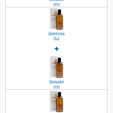
«H»
Шампунь
№2
Бальзам
«H»