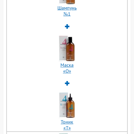
Шампунь
№1
Маска
«О»
Тоник
«Т»