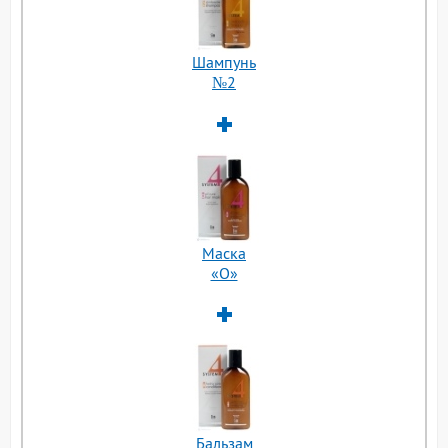
Шампунь
№2
Маска
«О»
Бальзам