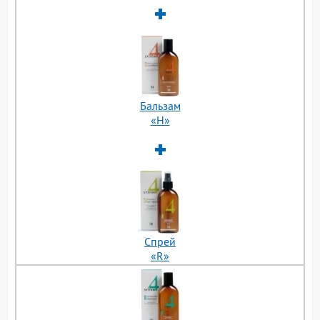
Бальзам
«H»
Cпрей
«R»