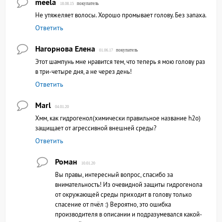
meela
покупатель
18.08.15
Не утяжеляет волосы. Хорошо промывает голову. Без запаха.
Ответить
Нагорнова Елена
покупатель
01.06.17
Этот шампунь мне нравится тем, что теперь я мою голову раз
в три-четыре дня, а не через день!
Ответить
Marl
04.01.20
Хмм, как гидрогенол(химически правильное название h2o)
защищает от агрессивной внешней среды?
Ответить
Роман
10.01.20
Вы правы, интересный вопрос, спасибо за
внимательность! Из очевидной защиты гидрогенола
от окружающей среды приходит в голову только
спасение от пчёл :) Вероятно, это ошибка
производителя в описании и подразумевался какой-