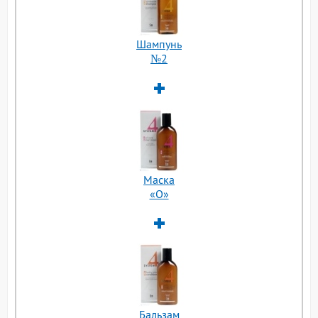
Шампунь
№2
Маска
«О»
Бальзам