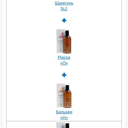
Шампунь
№2
Маска
«О»
Бальзам
«H»