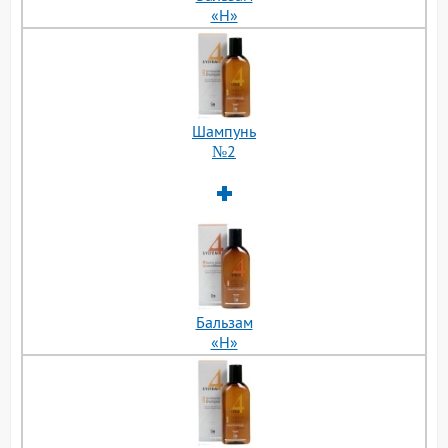
«H»
Шампунь
№2
Бальзам
«H»