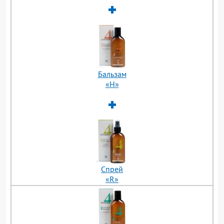
Бальзам
«H»
Cпрей
«R»