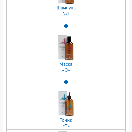
Шампунь
№1
Маска
«О»
Тоник
«Т»