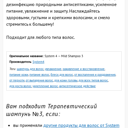
дезинфекцию природными антисептиками, усиленное
питание, увлажнение и защиту. Наслаждайтесь
здоровыми, густыми и крепкими волосами, и смело
стремитесь к большему!
Подходит для любого типа волос.
Оригинальное название:
System 4 — Mild Shampoo 3
Производитель
:
System4
Теги
:
шампунь
,
для волос
,
увлажнение
,
заживление и восстановление
,
питание кожи
,
питание волос
,
блеск для волос
,
от воспаления и раздражения
,
от перхоти
,
от выпадения волос
,
для кожи головы
,
для всех типов волос
,
для роста волос
,
укрепление волос
,
антисептическое действие
Вам подходит Терапевтический
шампунь №3, если:
вы применяли
другие продукты для волос от System