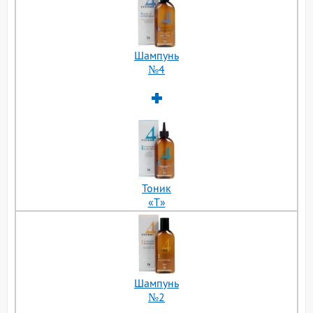
Шампунь
№4
Тоник
«Т»
Шампунь
№2