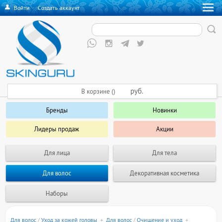
Войти
·
Создать аккаунт
руб.
В корзине ()
Бренды
Новинки
Лидеры продаж
Акции
Для лица
Для тела
Для волос
Декоративная косметика
Наборы
Для волос
/
Уход за кожей головы
+
Для волос
/
Очищение и уход
+