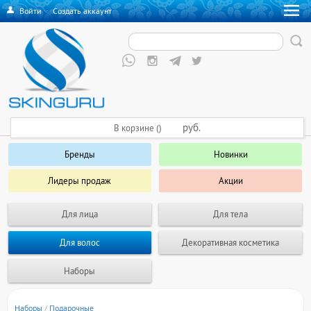
Войти
·
Создать аккаунт
руб.
В корзине ()
Бренды
Новинки
Лидеры продаж
Акции
Для лица
Для тела
Для волос
Декоративная косметика
Наборы
Наборы
/
Подарочные