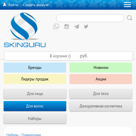
Войти
·
Создать аккаунт
руб.
В корзине ()
Бренды
Новинки
Лидеры продаж
Акции
Для лица
Для тела
Для волос
Декоративная косметика
Наборы
Наборы
/
Подарочные