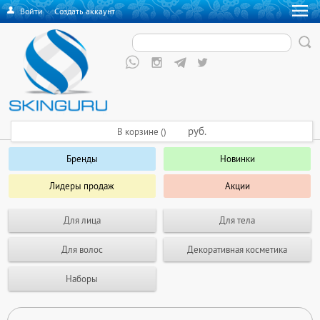
Войти
·
Создать аккаунт
руб.
В корзине ()
Бренды
Новинки
Лидеры продаж
Акции
Для лица
Для тела
Для волос
Декоративная косметика
Наборы