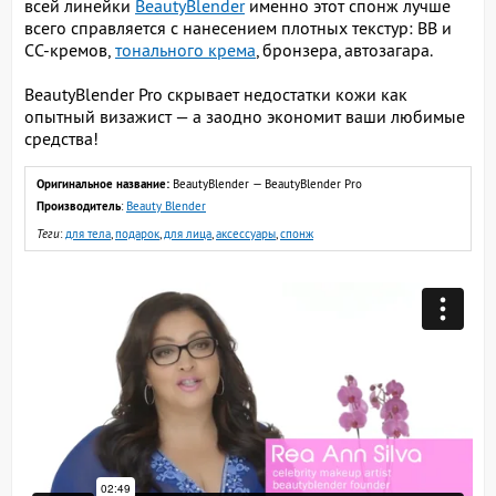
всей линейки
BeautyBlender
именно этот спонж лучше
всего справляется с нанесением плотных текстур: ВВ и
СС-кремов,
тонального крема
, бронзера, автозагара.
BeautyBlender Pro скрывает недостатки кожи как
опытный визажист — а заодно экономит ваши любимые
средства!
Оригинальное название:
BeautyBlender — BeautyBlender Pro
Производитель
:
Beauty Blender
Теги
:
для тела
,
подарок
,
для лица
,
аксессуары
,
спонж