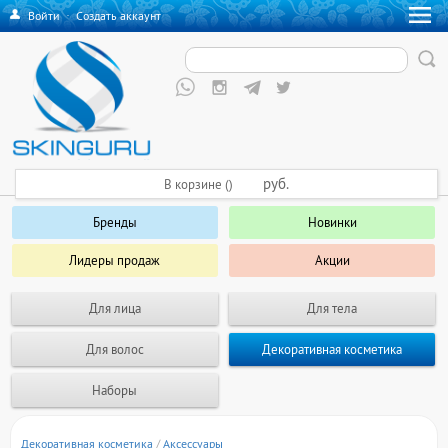
Войти
·
Создать аккаунт
руб.
В корзине ()
Бренды
Новинки
Лидеры продаж
Акции
Для лица
Для тела
Для волос
Декоративная косметика
Наборы
Декоративная косметика
/
Аксессуары