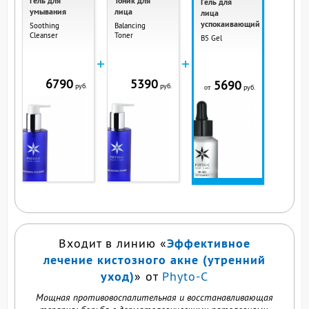
Гель для
Тоник для
Гель для
умывания
лица
лица
успокаивающий
Soothing
Balancing
Cleanser
Toner
B5 Gel
+
+
6790
5390
5690
руб.
руб.
руб.
от
ВЫ СМОТРИТЕ ЭТОТ
ПРОДУКТ
Эффективное
Входит в линию «
лечение кистозного акне (утренний
уход)
» от
Phyto-C
Мощная противовоспалительная и восстанавливающая