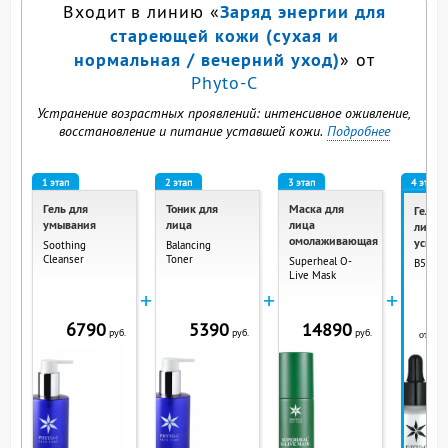
Заряд энергии для
Входит в линию «
стареющей кожи (сухая и
нормальная / вечерний уход)
» от
Phyto-C
Устранение возрастных проявлений: интенсивное оживление,
восстановление и питание уставшей кожи.
Подробнее
1 этап
2 этап
3 этап
4 этап
Гель для
Тоник для
Маска для
Гель д
умывания
лица
лица
лица
омолаживающая
успок
Soothing
Balancing
Cleanser
Toner
Superheal O-
B5 Gel
Live Mask
+
+
+
6790
5390
14890
5
руб.
руб.
руб.
от