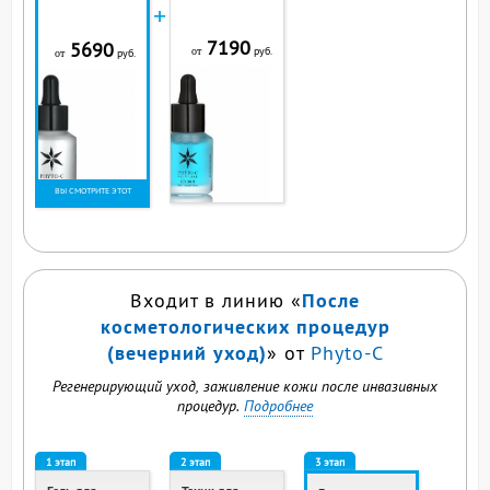
+
7190
5690
руб.
от
руб.
от
ВЫ СМОТРИТЕ ЭТОТ
ПРОДУКТ
После
Входит в линию «
косметологических процедур
(вечерний уход)
» от
Phyto-C
Регенерирующий уход, заживление кожи после инвазивных
процедур.
Подробнее
1 этап
2 этап
3 этап