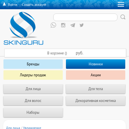
Войти
·
Создать аккаунт
руб.
В корзине ()
Бренды
Новинки
Лидеры продаж
Акции
Для лица
Для тела
Для волос
Декоративная косметика
Наборы
Для лица
/
Увлажнение