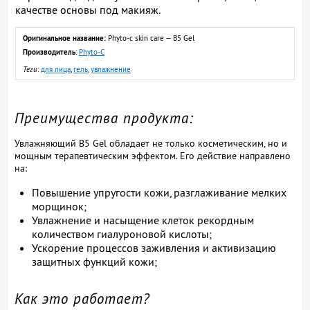
качестве основы под макияж.
Оригинальное название:
Phyto-c skin care — B5 Gel
Производитель
:
Phyto-C
Теги
:
для лица
,
гель
,
увлажнение
Преимущества продукта:
Увлажняющий B5 Gel обладает не только косметическим, но и
мощным терапевтическим эффектом. Его действие направлено
на:
Повышение упругости кожи, разглаживание мелких
морщинок;
Увлажнение и насыщение клеток рекордным
количеством гиалуроновой кислоты;
Ускорение процессов заживления и активизацию
защитных функций кожи;
Как это работает?