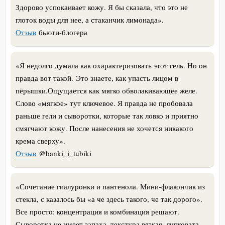
Здорово успокаивает кожу. Я бы сказала, что это не
глоток воды для нее, а стаканчик лимонада».
Отзыв
бьюти-блогера
«
Я недолго думала как охарактеризовать этот гель. Но он
правда вот такой.
Это знаете, как упасть лицом в
пёрышки.Ощущается как мягко обволакивающее желе.
Слово «мягкое» тут ключевое. Я правда не пробовала
раньше гели и сыворотки, которые так ловко и приятно
смягчают кожу. После нанесения не хочется никакого
крема сверху
».
Отзыв
@banki_i_tubiki
«
Сочетание гиалуронки и пантенола. Мини-флакончик из
стекла, с казалось бы «а че здесь такого, че так дорого».
Все просто: концентрация и комбинация решают.
Сыворотка не имеет запаха, текстура вязкая, липковата,