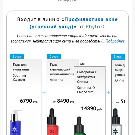
Профилактика акне
Входит в линию «
(утренний уход)
» от
Phyto-C
Спасение и восстановление капризной кожи: угнетение
воспаления, нейтрализация сыпи и её последствий.
Подробнее
1 этап
2 этап
3 этап
или
Гель для
Гель
Гель для
умывания
смягчающий
лица
Сыворотка с
омолаживающий
успокаиваю
Soothing
экстрактом
Cleanser
Velvet Gel
B5 Gel
Оливы
Superheal O-
+
+
Live Serum
6790
8490
5690
руб.
руб.
от
р
от
14890
руб.