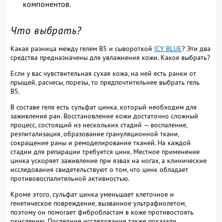
компонентов.
Что выбрать?
Какая разница между гелем B5 и сывороткой
ICY BLUE
? Эти два
средства предназначены для увлажнения кожи. Какое выбрать?
Если у вас чувствительная сухая кожа, на ней есть ранки от
прыщей, расчесы, порезы, то предпочтительнее выбрать гель
B5.
В составе геля есть сульфат цинка, который необходим для
заживления ран. Восстановление кожи достаточно сложный
процесс, состоящий из нескольких стадий — воспаление,
реэпитализация, образование грануляционной ткани,
сокращение раны и ремоделирование тканей. На каждой
стадии для репарации требуется цинк. Местное применение
цинка ускоряет заживление при язвах на ногах, а клинические
исследования свидетельствуют о том, что цинк обладает
противовоспалительной активностью.
Кроме этого, сульфат цинка уменьшает клеточное и
генетическое повреждение, вызванное ультрафиолетом,
поэтому он помогает фибробластам в коже противостоять
окислению. Последние исследования также показали