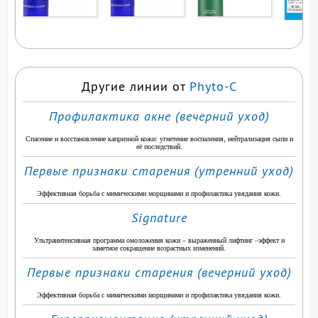
ВЫ СМО
ПР
Другие линии от
Phyto-C
Профилактика акне (вечерний уход)
Спасение и восстановление капризной кожи: угнетение воспаления, нейтрализация сыпи и
её последствий.
Первые признаки старения (утренний уход)
Эффективная борьба с мимическими морщинами и профилактика увядания кожи.
Signature
Ультраинтенсивная программа омоложения кожи – выраженный лифтинг –эффект и
заметное сокращение возрастных изменений.
Первые признаки старения (вечерний уход)
Эффективная борьба с мимическими морщинами и профилактика увядания кожи.