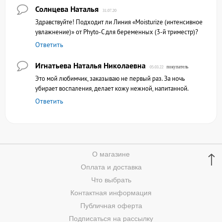
Солнцева Наталья
31.07.20
Здравствуйте! Подходит ли Линия «Moisturize (интенсивное
увлажнение)» от Phyto-C для беременных (3-й триместр)?
Ответить
Игнатьева Наталья Николаевна
покупатель
05.03.22
Это мой любимчик, заказываю не первый раз. За ночь
убирает воспаления, делает кожу нежной, напитанной.
Ответить
↑
О магазине
Оплата и доставка
Что выбрать
Контактная информация
Публичная оферта
Подписаться на рассылку