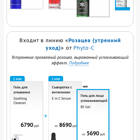
ВЫ СМОТРИТЕ ЭТ
ПРОДУКТ
Розацеа (утренний
Входит в линию «
уход)
» от
Phyto-C
Устранение проявлений розацеа, выраженный успокаивающий
эффект.
Подробнее
1 этап
2 этап
или
Гель для
Сыворотка с
умывания
витамином
Гель для лица
Soothing
E in C Serum
успокаивающий
Cleanser
B5 Gel
+
6790
8690
руб.
руб.
от
5690
руб.
от