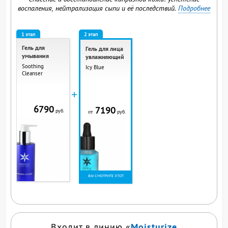
воспаления, нейтрализация сыпи и её последствий.
Подробнее
1 этап
2 этап
Гель для
Гель для лица
умывания
увлажняющий
Soothing
Icy Blue
Cleanser
+
6790
7190
руб.
руб.
от
ВЫ СМОТРИТЕ ЭТОТ
ПРОДУКТ
Moisturize
Входит в линию «