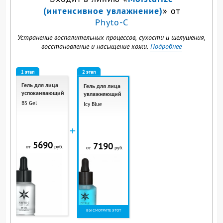
(интенсивное увлажнение)
» от
Phyto-C
Устранение воспалительных процессов, сухости и шелушения,
восстановление и насыщение кожи.
Подробнее
1 этап
2 этап
Гель для лица
Гель для лица
успокаивающий
увлажняющий
B5 Gel
Icy Blue
+
5690
7190
руб.
от
руб.
от
ВЫ СМОТРИТЕ ЭТОТ
ПРОДУКТ