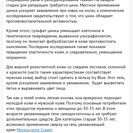
стадии для репарации требуется цинк. Местное применение
цинка ускоряет заживление при язвах на ногах, а клинические
исследования свидетельствуют о том, что цинк обладает
противовоспалительной активностью.
Кроме этого, сульфат цинка уменьшает клеточное и
генетическое повреждение, вызванное ультрафиолетом,
поэтому он помогает фибробластам в коже противостоять
окислению. Последние исследования также показали
повышение эластичности кожи, и следовательно, уменьшение
морщинок.
Для жирной резистентной кожи со следами постакне, склонной
к красноте (часто таким характеристикам соответствует
мужская кожа), выбор стоит сделать в пользу Icy Blue. Этот гель,
кроме ускорения заживления и увлажнения, будет высветлять
пятна и выравнивать цвет лица.
Так как у гелей очень легкая основа, она прекрасно подходит
молодой коже и мужской коже. Поэтому основные потребители
этих продуктов мужчины и женщины до 30-35 лет. В этом
возрасте увлажняющие гели самодостаточны и не требуют
дополнительных средств. Для категории старше 30-35 лет,
возможно применение сверху на гель увлажняющий
крем
Moisturizing Cream
.