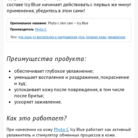
составе Icy Blue начинает действовать с первых же минут
применения, убедитесь в этом сами!
Оригинальное название:
Phyto-c skin care — Icy Blue
Производитель
:
Phyto-C
Теги
:
для лица
,
от воспаления и раздражения
,
гель
,
питание кожи
,
увлажнение
Преимущества продукта:
обеспечивает глубокое увлажнение;
уменьшает воспаления и раздражения, покраснение
и зуд;
успокаивает кожу после повреждения, в том числе
после бритья;
ускоряет заживление.
Как это работает?
При нанесении на кожу
Phyto-C
Icy Blue работает как активный
увлажнитель и стимулятор обменных процессов в коже.