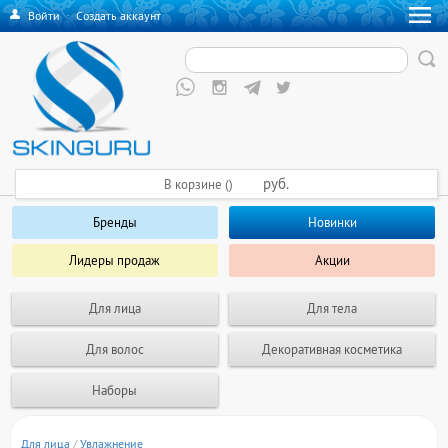
Войти
·
Создать аккаунт
руб.
В корзине ()
Бренды
Новинки
Лидеры продаж
Акции
Для лица
Для тела
Для волос
Декоративная косметика
Наборы
Для лица
/
Увлажнение