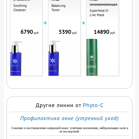
омолаживающая
Soothing
Balancing
Cleanser
Toner
Superheal O-
Live Mask
+
+
6790
5390
14890
руб.
руб.
руб.
Другие линии от
Phyto-C
Профилактика акне (утренний уход)
Спасение и восстановление капризной кожи: угнетение воспаления, нейтрализация сыпи и
её последствий.