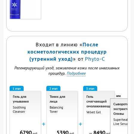
После
Входит в линию «
косметологических процедур
(утренний уход)
» от
Phyto-C
Регенерирующий уход, заживление кожи после инвазивных
процедур.
Подробнее
1 этап
2 этап
3 этап
или
Гель для
Тоник для
Гель
умывания
лица
смягчающий
Сыворотка с
омолаживающий
Soothing
Balancing
экстрактом
Cleanser
Toner
Velvet Gel
Оливы
Superheal O-
+
+
Live Serum
6790
5390
8490
руб.
руб.
руб.
от