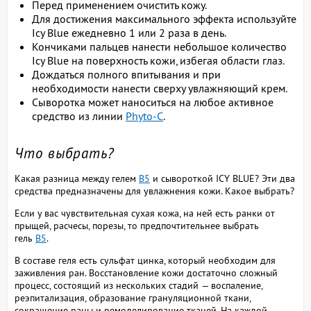
Перед применением очистить кожу.
Для достижения максимального эффекта используйте
Icy Blue ежедневно 1 или 2 раза в день.
Кончиками пальцев нанести небольшое количество
Icy Blue на поверхность кожи, избегая области глаз.
Дождаться полного впитывания и при
необходимости нанести сверху увлажняющий крем.
Сыворотка может наноситься на любое активное
средство из линии
Phyto-C
.
Что выбрать?
Какая разница между гелем
B5
и сывороткой ICY BLUE? Эти два
средства предназначены для увлажнения кожи. Какое выбрать?
Если у вас чувствительная сухая кожа, на ней есть ранки от
прыщей, расчесы, порезы, то предпочтительнее выбрать
гель
B5
.
В составе геля есть сульфат цинка, который необходим для
заживления ран. Восстановление кожи достаточно сложный
процесс, состоящий из нескольких стадий — воспаление,
реэпитализация, образование грануляционной ткани,
сокращение раны и ремоделирование тканей. На каждой