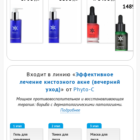
14890
р
Эффективное
Входит в линию «
лечение кистозного акне (вечерний
уход)
» от
Phyto-C
Мощная противовоспалительная и восстанавливающая
терапия: борьба с дерматологическими патологиями.
Подробнее
1 этап
2 этап
3 этап
Гель для
Тоник для
Маска для
умывания
лица
лица