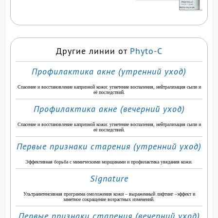
ПРОДУКТ
Другие линии от
Phyto-C
Профилактика акне (утренний уход)
Спасение и восстановление капризной кожи: угнетение воспаления, нейтрализация сыпи и
её последствий.
Профилактика акне (вечерний уход)
Спасение и восстановление капризной кожи: угнетение воспаления, нейтрализация сыпи и
её последствий.
Первые признаки старения (утренний уход)
Эффективная борьба с мимическими морщинами и профилактика увядания кожи.
Signature
Ультраинтенсивная программа омоложения кожи – выраженный лифтинг –эффект и
заметное сокращение возрастных изменений.
Первые признаки старения (вечерний уход)