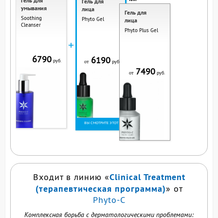
Гель для
Гель для
умывания
лица
Гель для
Soothing
Phyto Gel
лица
Cleanser
Phyto Plus Gel
+
6790
6190
руб.
руб.
от
7490
руб.
от
ВЫ СМОТРИТЕ ЭТОТ
ПРОДУКТ
Clinical Treatment
Входит в линию «
(терапевтическая программа)
» от
Phyto-C
Комплексная борьба с дерматологическими проблемами: