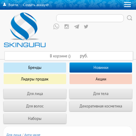
Войти
·
Создать аккаунт
руб.
В корзине ()
Бренды
Новинки
Лидеры продаж
Акции
Для лица
Для тела
Для волос
Декоративная косметика
Наборы
Для лица
/
Анти-акне