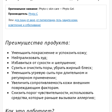
Оригинальное название:
Phyto-c skin care — Phyto Gel
Производитель
:
Phyto-C
Теги
:
для лица
,
от акне
,
от пигментации
,
гель
,
защита кожи
,
осветление и отбеливание
Преимущества продукта:
Уменьшить покраснение и успокоить кожу;
Нейтрализовать зуд;
Избавиться от сухости и шелушения;
Сузить и очистить поры, убрать жирный блеск;
Уменьшить угревую сыпь при длительном и
регулярном применении;
Увеличить сопротивляемость кожи внешним
повреждающим факторам.
Снизить порог чувствительности, использовать
средства, которые раньше вызывали аллергию;
Как это работает?