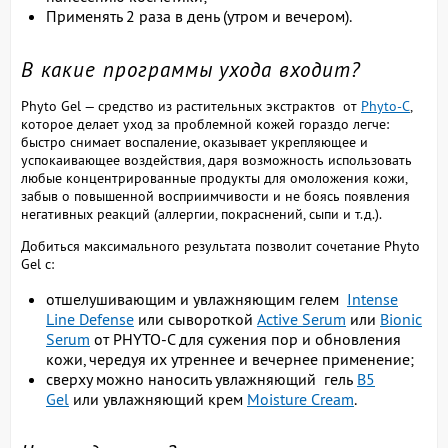
Применять 2 раза в день (утром и вечером).
В какие программы ухода входит?
Phyto Gel — средство из растительных экстрактов от
Phyto-C
,
которое делает уход за проблемной кожей гораздо легче:
быстро снимает воспаление, оказывает укрепляющее и
успокаивающее воздействия, даря возможность использовать
любые концентрированные продукты для омоложения кожи,
забыв о повышенной восприимчивости и не боясь появления
негативных реакций (аллергии, покраснений, сыпи и т.д.).
Добиться максимального результата позволит сочетание Phyto
Gel с:
отшелушивающим и увлажняющим гелем
Intense
Line Defense
или сывороткой
Active Serum
или
Bionic
Serum
от PHYTO-C для сужения пор и обновления
кожи, чередуя их утреннее и вечернее применение;
сверху можно наносить увлажняющий гель
B5
Gel
или увлажняющий крем
Moisture Cream
.