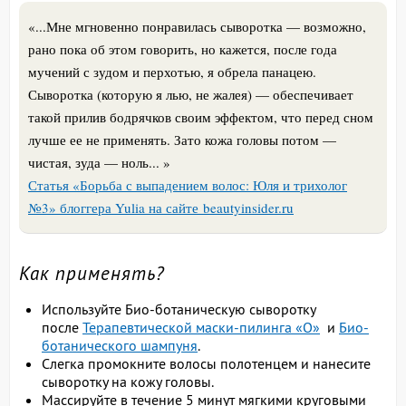
«...Мне мгновенно понравилась сыворотка — возможно,
рано пока об этом говорить, но кажется, после года
мучений с зудом и перхотью, я обрела панацею.
Сыворотка (которую я лью, не жалея) — обеспечивает
такой прилив бодрячков своим эффектом, что перед сном
лучше ее не применять. Зато кожа головы потом —
чистая, зуда — ноль... »
Статья «Борьба с выпадением волос: Юля и трихолог
№3» блоггера Yulia на сайте beautyinsider.ru
Как применять?
Используйте Био-ботаническую сыворотку
после
Терапевтической маски-пилинга «О»
и
Био-
ботанического шампуня
.
Слегка промокните волосы полотенцем и нанесите
сыворотку на кожу головы.
Массируйте в течение 5 минут мягкими круговыми