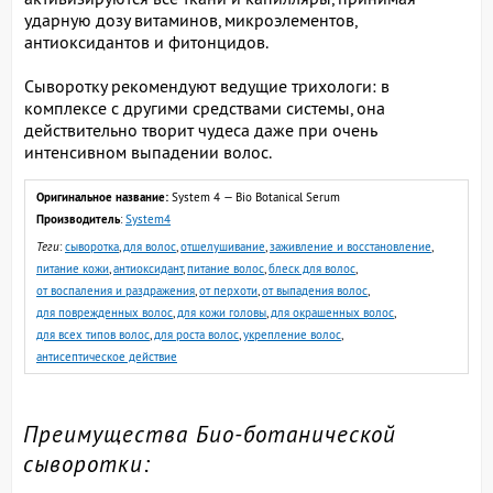
ударную дозу витаминов, микроэлементов,
антиоксидантов и фитонцидов.
Сыворотку рекомендуют ведущие трихологи: в
комплексе с другими средствами системы, она
действительно творит чудеса даже при очень
интенсивном выпадении волос.
Оригинальное название:
System 4 — Bio Botanical Serum
Производитель
:
System4
Теги
:
сыворотка
,
для волос
,
отшелушивание
,
заживление и восстановление
,
питание кожи
,
антиоксидант
,
питание волос
,
блеск для волос
,
от воспаления и раздражения
,
от перхоти
,
от выпадения волос
,
для поврежденных волос
,
для кожи головы
,
для окрашенных волос
,
для всех типов волос
,
для роста волос
,
укрепление волос
,
антисептическое действие
Преимущества Био-ботанической
сыворотки: