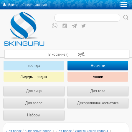
Войти
·
Создать аккаунт
руб.
В корзине ()
Бренды
Новинки
Лидеры продаж
Акции
Для лица
Для тела
Для волос
Декоративная косметика
Наборы
Для волос
/
Выпадение волос
+
Для волос
/
Уход за кожей головы
+